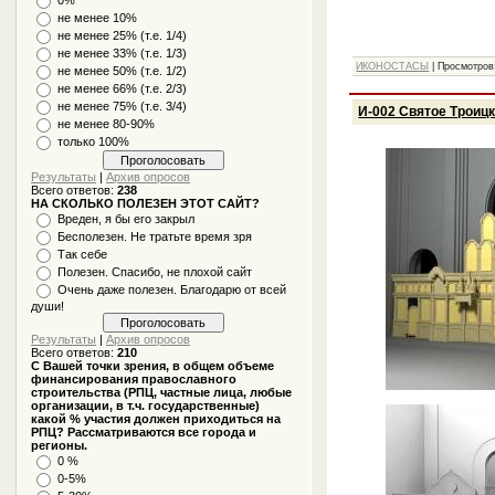
не менее 10%
не менее 25% (т.е. 1/4)
не менее 33% (т.е. 1/3)
ИКОНОСТАСЫ
|
Просмотров
не менее 50% (т.е. 1/2)
не менее 66% (т.е. 2/3)
не менее 75% (т.е. 3/4)
И-002 Святое Троицк
не менее 80-90%
только 100%
Результаты
|
Архив опросов
Всего ответов:
238
НА СКОЛЬКО ПОЛЕЗЕН ЭТОТ САЙТ?
Вреден, я бы его закрыл
Бесполезен. Не тратьте время зря
Так себе
Полезен. Спасибо, не плохой сайт
Очень даже полезен. Благодарю от всей
души!
Результаты
|
Архив опросов
Всего ответов:
210
С Вашей точки зрения, в общем объеме
финансирования православного
строительства (РПЦ, частные лица, любые
организации, в т.ч. государственные)
какой % участия должен приходиться на
РПЦ? Рассматриваются все города и
регионы.
0 %
0-5%