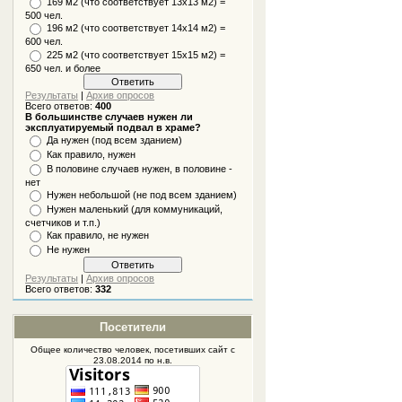
169 м2 (что соответствует 13х13 м2) =
500 чел.
196 м2 (что соответствует 14х14 м2) =
600 чел.
225 м2 (что соответствует 15х15 м2) =
650 чел. и более
Результаты
|
Архив опросов
Всего ответов:
400
В большинстве случаев нужен ли
эксплуатируемый подвал в храме?
Да нужен (под всем зданием)
Как правило, нужен
В половине случаев нужен, в половине -
нет
Нужен небольшой (не под всем зданием)
Нужен маленький (для коммуникаций,
счетчиков и т.п.)
Как правило, не нужен
Не нужен
Результаты
|
Архив опросов
Всего ответов:
332
Посетители
Общее количество человек, посетивших
сайт
с
23.08.2014 по н.в.