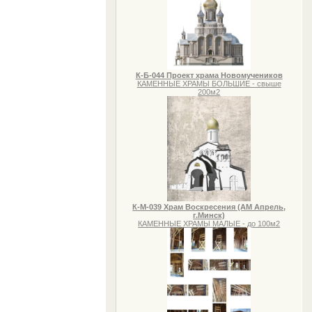
К-Б-044 Проект храма Новомучеников
КАМЕННЫЕ ХРАМЫ БОЛЬШИЕ - свыше
200м2
К-М-039 Храм Воскресения (АМ Апрель,
г.Минск)
КАМЕННЫЕ ХРАМЫ МАЛЫЕ - до 100м2