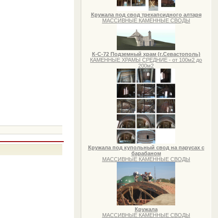
Кружала под свод трехапсидного алтаря
МАССИВНЫЕ КАМЕННЫЕ СВОДЫ
К-С-72 Подземный храм (г.Севастополь)
КАМЕННЫЕ ХРАМЫ СРЕДНИЕ - от 100м2 до
200м2
Кружала под купольный свод на парусах с
барабаном
МАССИВНЫЕ КАМЕННЫЕ СВОДЫ
Кружала
МАССИВНЫЕ КАМЕННЫЕ СВОДЫ