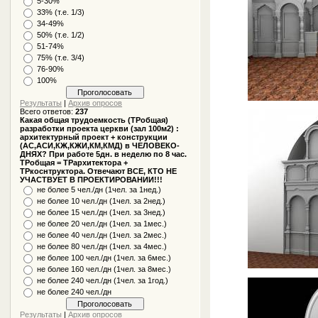
5-30%
33% (т.е. 1/3)
34-49%
50% (т.е. 1/2)
51-74%
75% (т.е. 3/4)
76-90%
100%
Результаты
|
Архив опросов
Всего ответов:
237
Какая общая трудоемкость (ТРобщая)
разработки проекта церкви (зал 100м2) :
архитектурный проект + конструкции
(АС,АСИ,КЖ,КЖИ,КМ,КМД) в ЧЕЛОВЕКО-
ДНЯХ? При работе 5дн. в неделю по 8 час.
ТРобщая = ТРархитектора +
ТРкоснтруктора. Отвечают ВСЕ, КТО НЕ
УЧАСТВУЕТ В ПРОЕКТИРОВАНИИ!!!
не более 5 чел./дн (1чел. за 1нед.)
не более 10 чел./дн (1чел. за 2нед.)
не более 15 чел./дн (1чел. за 3нед.)
не более 20 чел./дн (1чел. за 1мес.)
не более 40 чел./дн (1чел. за 2мес.)
не более 80 чел./дн (1чел. за 4мес.)
не более 100 чел./дн (1чел. за 6мес.)
не более 160 чел./дн (1чел. за 8мес.)
не более 240 чел./дн (1чел. за 1год.)
не более 240 чел./дн
Результаты
|
Архив опросов