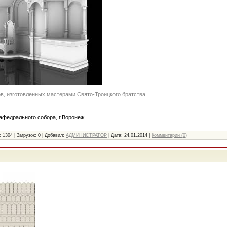
ов, изготовленных мастерами Свято-Троицкого братства
афедрального собора, г.Воронеж.
:
1304
|
Загрузок:
0
|
Добавил:
АДМИНИСТРАТОР
|
Дата:
24.01.2014
|
Комментарии (0)