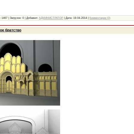
:
1467
|
Загрузок:
0
|
Добавил:
АДМИНИСТРАТОР
|
Дата:
19.04.2014
|
Комментарии (0)
ое братство