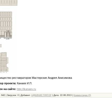
рищество реставраторов Мастерские Андрея Анисимова
ор проекта:
Канаев И.П.
н на сайте:
http://ikanaev.ru
:
642
|
Загрузок:
0
|
Добавил:
АДМИНИСТРАТОР
|
Дата:
22.08.2013
|
Комментарии (0)