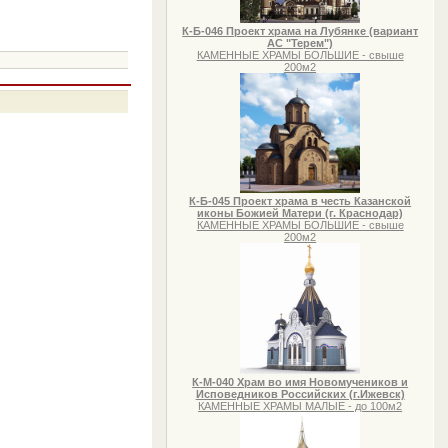
К-Б-046 Проект храма на Лубянке (вариант
АС "Терем")
КАМЕННЫЕ ХРАМЫ БОЛЬШИЕ - свыше
200м2
К-Б-045 Проект храма в честь Казанской
иконы Божией Матери (г. Краснодар)
КАМЕННЫЕ ХРАМЫ БОЛЬШИЕ - свыше
200м2
К-М-040 Храм во имя Новомучеников и
Исповедников Российских (г.Ижевск)
КАМЕННЫЕ ХРАМЫ МАЛЫЕ - до 100м2