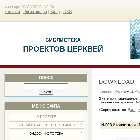
Четверг, 06.08.2026, 16:09
Главная
|
Регистрация
|
Вход
|
RSS
БИБЛИОТЕКА
ПРОЕКТОВ ЦЕРКВЕЙ
ПОИСК
DOWNLOAD
Главная
»
Файлы
»
ЦЕРК
В категории материалов
:
Показано материалов
:
1-
МЕНЮ САЙТА
>Сортировать по
:
Дате
·
О ПРОЕКТЕ
И-003 Иконостасы -
БИБЛИОТЕКА ПРОЕКТОВ ХРАМОВ
ВИДЕО-, ФОТОТЕКА