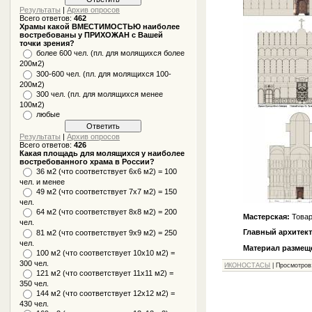
Результаты
|
Архив опросов
Всего ответов:
462
Храмы какой ВМЕСТИМОСТЬЮ наиболее
востребованы у ПРИХОЖАН с Вашей
точки зрения?
более 600 чел. (пл. для молящихся более
200м2)
300-600 чел. (пл. для молящихся 100-
200м2)
300 чел. (пл. для молящихся менее
100м2)
любые
Результаты
|
Архив опросов
Всего ответов:
426
Какая площадь для молящихся у наиболее
востребованного храма в России?
36 м2 (что соответствует 6x6 м2) = 100
чел. и менее
49 м2 (что соответствует 7x7 м2) = 150
чел.
64 м2 (что соответствует 8x8 м2) = 200
Мастерская:
Това
чел.
Главный архитект
81 м2 (что соответствует 9х9 м2) = 250
чел.
Материал размеще
100 м2 (что соответствует 10x10 м2) =
300 чел.
ИКОНОСТАСЫ
|
Просмотров
121 м2 (что соответствует 11х11 м2) =
350 чел.
144 м2 (что соответствует 12х12 м2) =
430 чел.