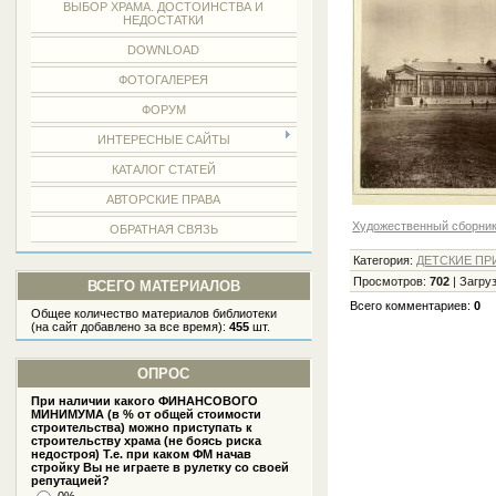
ВЫБОР ХРАМА. ДОСТОИНСТВА И
НЕДОСТАТКИ
DOWNLOAD
ФОТОГАЛЕРЕЯ
ФОРУМ
ИНТЕРЕСНЫЕ САЙТЫ
КАТАЛОГ СТАТЕЙ
АВТОРСКИЕ ПРАВА
Художественный сборник
ОБРАТНАЯ СВЯЗЬ
Категория
:
ДЕТСКИЕ П
Просмотров
:
702
|
Загру
ВСЕГО МАТЕРИАЛОВ
Всего комментариев
:
0
Общее количество материалов библиотеки
(на сайт добавлено за все время):
455
шт.
ОПРОС
При наличии какого ФИНАНСОВОГО
МИНИМУМА (в % от общей стоимости
строительства) можно приступать к
строительству храма (не боясь риска
недостроя) Т.е. при каком ФМ начав
стройку Вы не играете в рулетку со своей
репутацией?
0%