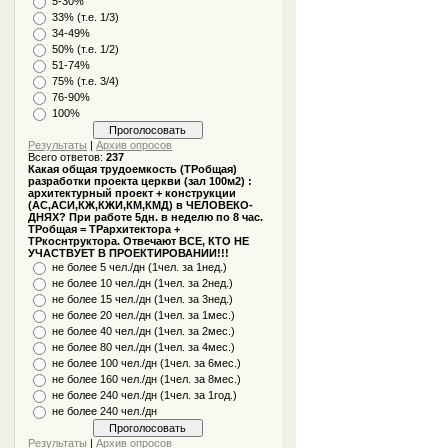
5-30%
33% (т.е. 1/3)
34-49%
50% (т.е. 1/2)
51-74%
75% (т.е. 3/4)
76-90%
100%
Результаты
|
Архив опросов
Всего ответов:
237
Какая общая трудоемкость (ТРобщая)
разработки проекта церкви (зал 100м2) :
архитектурный проект + конструкции
(АС,АСИ,КЖ,КЖИ,КМ,КМД) в ЧЕЛОВЕКО-
ДНЯХ? При работе 5дн. в неделю по 8 час.
ТРобщая = ТРархитектора +
ТРкоснтруктора. Отвечают ВСЕ, КТО НЕ
УЧАСТВУЕТ В ПРОЕКТИРОВАНИИ!!!
не более 5 чел./дн (1чел. за 1нед.)
не более 10 чел./дн (1чел. за 2нед.)
не более 15 чел./дн (1чел. за 3нед.)
не более 20 чел./дн (1чел. за 1мес.)
не более 40 чел./дн (1чел. за 2мес.)
не более 80 чел./дн (1чел. за 4мес.)
не более 100 чел./дн (1чел. за 6мес.)
не более 160 чел./дн (1чел. за 8мес.)
не более 240 чел./дн (1чел. за 1год.)
не более 240 чел./дн
Результаты
|
Архив опросов