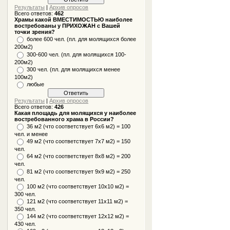
Результаты
|
Архив опросов
Всего ответов:
462
Храмы какой ВМЕСТИМОСТЬЮ наиболее
востребованы у ПРИХОЖАН с Вашей
точки зрения?
более 600 чел. (пл. для молящихся более
200м2)
300-600 чел. (пл. для молящихся 100-
200м2)
300 чел. (пл. для молящихся менее
100м2)
любые
Результаты
|
Архив опросов
Всего ответов:
426
Какая площадь для молящихся у наиболее
востребованного храма в России?
36 м2 (что соответствует 6x6 м2) = 100
чел. и менее
49 м2 (что соответствует 7x7 м2) = 150
чел.
64 м2 (что соответствует 8x8 м2) = 200
чел.
81 м2 (что соответствует 9х9 м2) = 250
чел.
100 м2 (что соответствует 10x10 м2) =
300 чел.
121 м2 (что соответствует 11х11 м2) =
350 чел.
144 м2 (что соответствует 12х12 м2) =
430 чел.