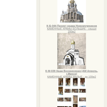
К-Б-044 Проект храма Новомучеников
КАМЕННЫЕ ХРАМЫ БОЛЬШИЕ - свыше
200м2
К-М-039 Храм Воскресения (АМ Апрель,
г.Минск)
КАМЕННЫЕ ХРАМЫ МАЛЫЕ - до 100м2