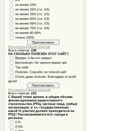
не менее 10%
не менее 25% (т.е. 1/4)
не менее 33% (т.е. 1/3)
не менее 50% (т.е. 1/2)
не менее 66% (т.е. 2/3)
не менее 75% (т.е. 3/4)
не менее 80-90%
только 100%
Результаты
|
Архив опросов
Всего ответов:
238
НА СКОЛЬКО ПОЛЕЗЕН ЭТОТ САЙТ?
Вреден, я бы его закрыл
Бесполезен. Не тратьте время зря
Так себе
Полезен. Спасибо, не плохой сайт
Очень даже полезен. Благодарю от всей
души!
Результаты
|
Архив опросов
Всего ответов:
210
С Вашей точки зрения, в общем объеме
финансирования православного
строительства (РПЦ, частные лица, любые
организации, в т.ч. государственные)
какой % участия должен приходиться на
РПЦ? Рассматриваются все города и
регионы.
0 %
0-5%