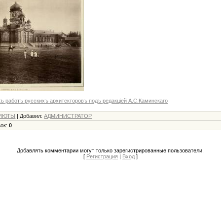
ъ работъ русскихъ архитекторовъ подъ редакцiей А.С.Каминскаго
РИЮТЫ
|
Добавил
:
АДМИНИСТРАТОР
зок
:
0
Добавлять комментарии могут только зарегистрированные пользователи.
[
Регистрация
|
Вход
]