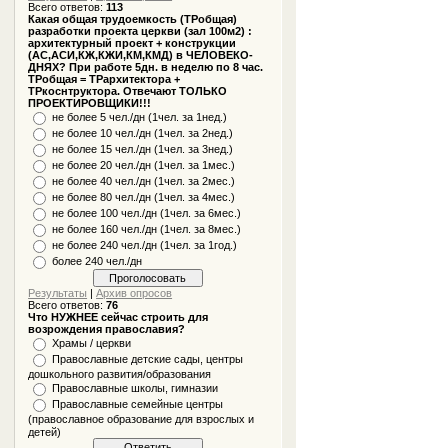
Всего ответов:
113
Какая общая трудоемкость (ТРобщая)
разработки проекта церкви (зал 100м2) :
архитектурный проект + конструкции
(АС,АСИ,КЖ,КЖИ,КМ,КМД) в ЧЕЛОВЕКО-
ДНЯХ? При работе 5дн. в неделю по 8 час.
ТРобщая = ТРархитектора +
ТРкоснтруктора. Отвечают ТОЛЬКО
ПРОЕКТИРОВЩИКИ!!!
не более 5 чел./дн (1чел. за 1нед.)
не более 10 чел./дн (1чел. за 2нед.)
не более 15 чел./дн (1чел. за 3нед.)
не более 20 чел./дн (1чел. за 1мес.)
не более 40 чел./дн (1чел. за 2мес.)
не более 80 чел./дн (1чел. за 4мес.)
не более 100 чел./дн (1чел. за 6мес.)
не более 160 чел./дн (1чел. за 8мес.)
не более 240 чел./дн (1чел. за 1год.)
более 240 чел./дн
Результаты
|
Архив опросов
Всего ответов:
76
Что НУЖНЕЕ сейчас строить для
возрождения православия?
Храмы / церкви
Православные детские сады, центры
дошкольного развития/образования
Православные школы, гимназии
Православные семейные центры
(православное образование для взрослых и
детей)