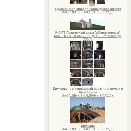
Кружала под свод трехапсидного алтаря
МАССИВНЫЕ КАМЕННЫЕ СВОДЫ
К-С-72 Подземный храм (г.Севастополь)
КАМЕННЫЕ ХРАМЫ СРЕДНИЕ - от 100м2 до
200м2
Кружала под купольный свод на парусах с
барабаном
МАССИВНЫЕ КАМЕННЫЕ СВОДЫ
Кружала
МАССИВНЫЕ КАМЕННЫЕ СВОДЫ