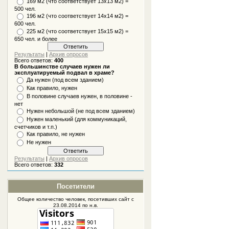
169 м2 (что соответствует 13х13 м2) =
500 чел.
196 м2 (что соответствует 14х14 м2) =
600 чел.
225 м2 (что соответствует 15х15 м2) =
650 чел. и более
Результаты
|
Архив опросов
Всего ответов:
400
В большинстве случаев нужен ли
эксплуатируемый подвал в храме?
Да нужен (под всем зданием)
Как правило, нужен
В половине случаев нужен, в половине -
нет
Нужен небольшой (не под всем зданием)
Нужен маленький (для коммуникаций,
счетчиков и т.п.)
Как правило, не нужен
Не нужен
Результаты
|
Архив опросов
Всего ответов:
332
Посетители
Общее количество человек, посетивших
сайт
с
23.08.2014 по н.в.