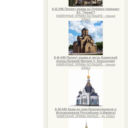
К-Б-046 Проект храма на Лубянке (вариант
АС "Терем")
КАМЕННЫЕ ХРАМЫ БОЛЬШИЕ - свыше
200м2
К-Б-045 Проект храма в честь Казанской
иконы Божией Матери (г. Краснодар)
КАМЕННЫЕ ХРАМЫ БОЛЬШИЕ - свыше
200м2
К-М-040 Храм во имя Новомучеников и
Исповедников Российских (г.Ижевск)
КАМЕННЫЕ ХРАМЫ МАЛЫЕ - до 100м2