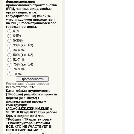
финансирования
православного строительства
(РПЦ, частные лица, любые
организации, в т.ч.
государственные) какой %
участия должен приходиться
на РПЦ? Рассматриваются все
города и регионы.
0 %
0-5%
5-30%
33% (т.е. 1/3)
34-49%
50% (т.е. 1/2)
51-74%
75% (т.е. 3/4)
76-90%
100%
Результаты
|
Архив опросов
Всего ответов:
237
Какая общая трудоемкость
(ТРобщая) разработки проекта
церкви (зал 100м2) :
архитектурный проект +
конструкции
(АС,АСИ,КЖ,КЖИ,КМ,КМД) в
ЧЕЛОВЕКО-ДНЯХ? При работе
5дн. в неделю по 8 час.
ТРобщая = ТРархитектора +
ТРкоснтруктора. Отвечают
ВСЕ, КТО НЕ УЧАСТВУЕТ В
ПРОЕКТИРОВАНИИ!!!