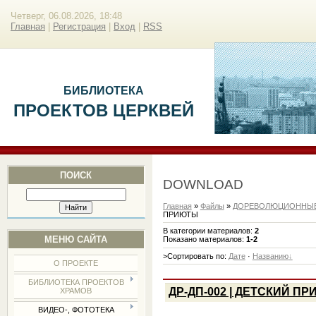
Четверг, 06.08.2026, 18:48
Главная
|
Регистрация
|
Вход
|
RSS
БИБЛИОТЕКА
ПРОЕКТОВ ЦЕРКВЕЙ
ПОИСК
DOWNLOAD
Главная
»
Файлы
»
ДОРЕВОЛЮЦИОННЫЕ
ПРИЮТЫ
В категории материалов
:
2
МЕНЮ САЙТА
Показано материалов
:
1-2
>Сортировать по
:
Дате
·
Названию
О ПРОЕКТЕ
БИБЛИОТЕКА ПРОЕКТОВ
ДР-ДП-002 | ДЕТСКИЙ П
ХРАМОВ
ВИДЕО-, ФОТОТЕКА