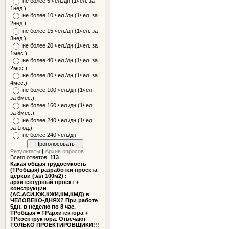
не более 5 чел./дн (1чел. за
1нед.)
не более 10 чел./дн (1чел. за
2нед.)
не более 15 чел./дн (1чел. за
3нед.)
не более 20 чел./дн (1чел. за
1мес.)
не более 40 чел./дн (1чел. за
2мес.)
не более 80 чел./дн (1чел. за
4мес.)
не более 100 чел./дн (1чел.
за 6мес.)
не более 160 чел./дн (1чел.
за 8мес.)
не более 240 чел./дн (1чел.
за 1год.)
не более 240 чел./дн
Результаты
|
Архив опросов
Всего ответов:
113
Какая общая трудоемкость
(ТРобщая) разработки проекта
церкви (зал 100м2) :
архитектурный проект +
конструкции
(АС,АСИ,КЖ,КЖИ,КМ,КМД) в
ЧЕЛОВЕКО-ДНЯХ? При работе
5дн. в неделю по 8 час.
ТРобщая = ТРархитектора +
ТРкоснтруктора. Отвечают
ТОЛЬКО ПРОЕКТИРОВЩИКИ!!!