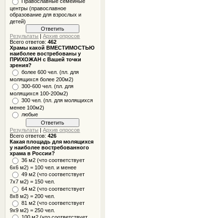
Православные семейные
центры (православное
образование для взрослых и
детей)
Результаты
|
Архив опросов
Всего ответов:
462
Храмы какой ВМЕСТИМОСТЬЮ
наиболее востребованы у
ПРИХОЖАН с Вашей точки
зрения?
более 600 чел. (пл. для
молящихся более 200м2)
300-600 чел. (пл. для
молящихся 100-200м2)
300 чел. (пл. для молящихся
менее 100м2)
любые
Результаты
|
Архив опросов
Всего ответов:
426
Какая площадь для молящихся
у наиболее востребованного
храма в России?
36 м2 (что соответствует
6x6 м2) = 100 чел. и менее
49 м2 (что соответствует
7x7 м2) = 150 чел.
64 м2 (что соответствует
8x8 м2) = 200 чел.
81 м2 (что соответствует
9х9 м2) = 250 чел.
100 м2 (что соответствует