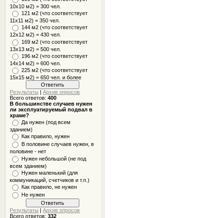
10x10 м2) = 300 чел.
121 м2 (что соответствует
11х11 м2) = 350 чел.
144 м2 (что соответствует
12х12 м2) = 430 чел.
169 м2 (что соответствует
13х13 м2) = 500 чел.
196 м2 (что соответствует
14х14 м2) = 600 чел.
225 м2 (что соответствует
15х15 м2) = 650 чел. и более
Результаты
|
Архив опросов
Всего ответов:
400
В большинстве случаев нужен
ли эксплуатируемый подвал в
храме?
Да нужен (под всем
зданием)
Как правило, нужен
В половине случаев нужен, в
половине - нет
Нужен небольшой (не под
всем зданием)
Нужен маленький (для
коммуникаций, счетчиков и т.п.)
Как правило, не нужен
Не нужен
Результаты
|
Архив опросов
Всего ответов:
332