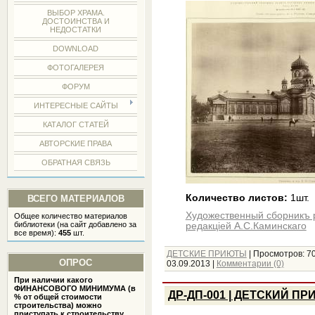
ВЫБОР ХРАМА.
ДОСТОИНСТВА И
НЕДОСТАТКИ
DOWNLOAD
ФОТОГАЛЕРЕЯ
ФОРУМ
ИНТЕРЕСНЫЕ САЙТЫ
КАТАЛОГ СТАТЕЙ
АВТОРСКИЕ ПРАВА
ОБРАТНАЯ СВЯЗЬ
Количество листов:
1шт.
ВСЕГО МАТЕРИАЛОВ
Художественный сборникъ 
Общее количество материалов
библиотеки (на сайт добавлено за
редакцiей А.С.Каминскаго
все время):
455
шт.
ДЕТСКИЕ ПРИЮТЫ
|
Просмотров:
7
ОПРОС
03.09.2013
|
Комментарии (0)
При наличии какого
ФИНАНСОВОГО МИНИМУМА (в
ДР-ДП-001 | ДЕТСКИЙ П
% от общей стоимости
строительства) можно
приступать к строительству