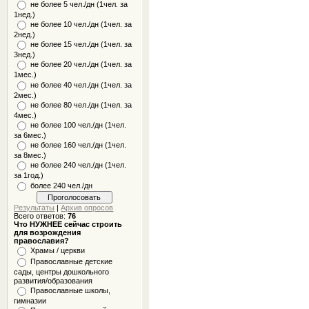
не более 5 чел./дн (1чел. за
1нед.)
не более 10 чел./дн (1чел. за
2нед.)
не более 15 чел./дн (1чел. за
3нед.)
не более 20 чел./дн (1чел. за
1мес.)
не более 40 чел./дн (1чел. за
2мес.)
не более 80 чел./дн (1чел. за
4мес.)
не более 100 чел./дн (1чел.
за 6мес.)
не более 160 чел./дн (1чел.
за 8мес.)
не более 240 чел./дн (1чел.
за 1год.)
более 240 чел./дн
Результаты
|
Архив опросов
Всего ответов:
76
Что НУЖНЕЕ сейчас строить
для возрождения
православия?
Храмы / церкви
Православные детские
сады, центры дошкольного
развития/образования
Православные школы,
гимназии