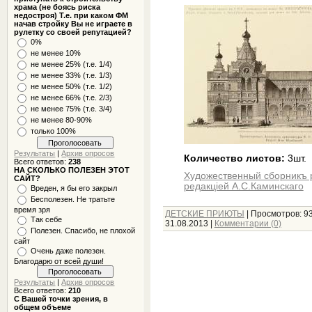
храма (не боясь риска
недостроя) Т.е. при каком ФМ
начав стройку Вы не играете в
рулетку со своей репутацией?
0%
не менее 10%
не менее 25% (т.е. 1/4)
не менее 33% (т.е. 1/3)
не менее 50% (т.е. 1/2)
не менее 66% (т.е. 2/3)
не менее 75% (т.е. 3/4)
не менее 80-90%
только 100%
Результаты
|
Архив опросов
Количество листов:
3шт.
Всего ответов:
238
НА СКОЛЬКО ПОЛЕЗЕН ЭТОТ
Художественный сборникъ 
САЙТ?
редакцiей А.С.Каминскаго
Вреден, я бы его закрыл
Бесполезен. Не тратьте
время зря
ДЕТСКИЕ ПРИЮТЫ
|
Просмотров:
9
Так себе
31.08.2013
|
Комментарии (0)
Полезен. Спасибо, не плохой
сайт
Очень даже полезен.
Благодарю от всей души!
Результаты
|
Архив опросов
Всего ответов:
210
С Вашей точки зрения, в
общем объеме