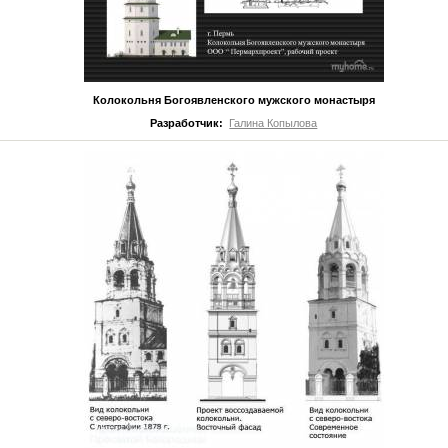
Колокольня Богоявленского мужского монастыря
Разработчик:
Галина Копылова