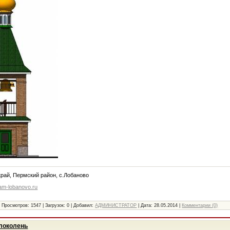
рай, Пермский район, с.Лобаново
ram-lobanovo.ru
|
Просмотров:
1547
|
Загрузок:
0
|
Добавил:
АДМИНИСТРАТОР
|
Дата:
28.05.2014
|
Комментарии (0)
олоколень