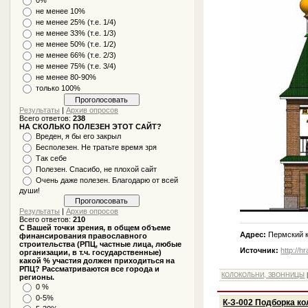
не менее 10%
не менее 25% (т.е. 1/4)
не менее 33% (т.е. 1/3)
не менее 50% (т.е. 1/2)
не менее 66% (т.е. 2/3)
не менее 75% (т.е. 3/4)
не менее 80-90%
только 100%
Результаты
|
Архив опросов
Всего ответов:
238
НА СКОЛЬКО ПОЛЕЗЕН ЭТОТ САЙТ?
Вреден, я бы его закрыл
Бесполезен. Не тратьте время зря
Так себе
Полезен. Спасибо, не плохой сайт
Очень даже полезен. Благодарю от всей
души!
Результаты
|
Архив опросов
Всего ответов:
210
С Вашей точки зрения, в общем объеме
Адрес:
Пермский к
финансирования православного
строительства (РПЦ, частные лица, любые
Источник:
http://h
организации, в т.ч. государственные)
какой % участия должен приходиться на
РПЦ? Рассматриваются все города и
КОЛОКОЛЬНИ, ЗВОННИЦЫ
регионы.
0 %
0-5%
К-З-002 Подборка к