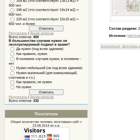
169 м2 (что соответствует 13х13 м2) =
500 чел.
196 м2 (что соответствует 14х14 м2) =
600 чел.
225 м2 (что соответствует 15х15 м2) =
650 чел. и более
Состав раздачи:
2
Результаты
|
Архив опросов
Источник:
http://r
Всего ответов:
400
В большинстве случаев нужен ли
эксплуатируемый подвал в храме?
КОЛОКОЛЬНИ, ЗВОННИЦЫ
Да нужен (под всем зданием)
Как правило, нужен
В половине случаев нужен, в половине -
нет
Нужен небольшой (не под всем зданием)
Нужен маленький (для коммуникаций,
счетчиков и т.п.)
Как правило, не нужен
Не нужен
Результаты
|
Архив опросов
Всего ответов:
332
Посетители
Общее количество человек, посетивших
сайт
с
23.08.2014 по н.в.