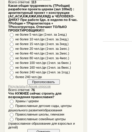
Всего ответов:
113
Какая общая трудоемкость (ТРобщая)
разработки проекта церкви (зал 100м2) :
архитектурный проект + конструкции
(АС,АСИ,КЖ,КЖИ,КМ,КМД) в ЧЕЛОВЕКО-
ДНЯХ? При работе 5дн. в неделю по 8 час.
ТРобщая = ТРархитектора +
ТРкоснтруктора. Отвечают ТОЛЬКО
ПРОЕКТИРОВЩИКИ!!!
не более 5 чел./дн (1чел. за 1нед.)
не более 10 чел./дн (1чел. за 2нед.)
не более 15 чел./дн (1чел. за 3нед.)
не более 20 чел./дн (1чел. за 1мес.)
не более 40 чел./дн (1чел. за 2мес.)
не более 80 чел./дн (1чел. за 4мес.)
не более 100 чел./дн (1чел. за 6мес.)
не более 160 чел./дн (1чел. за 8мес.)
не более 240 чел./дн (1чел. за 1год.)
более 240 чел./дн
Результаты
|
Архив опросов
Всего ответов:
76
Что НУЖНЕЕ сейчас строить для
возрождения православия?
Храмы / церкви
Православные детские сады, центры
дошкольного развития/образования
Православные школы, гимназии
Православные семейные центры
(православное образование для взрослых и
детей)