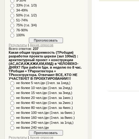
5-30%
33% (т.е. 1/3)
34-49%
50% (т.е. 1/2)
51-74%
75% (т.е. 3/4)
76-90%
100%
Результаты
|
Архив опросов
Всего ответов:
237
Какая общая трудоемкость (ТРобщая)
разработки проекта церкви (зал 100м2) :
архитектурный проект + конструкции
(АС,АСИ,КЖ,КЖИ,КМ,КМД) в ЧЕЛОВЕКО-
ДНЯХ? При работе 5дн. в неделю по 8 час.
ТРобщая = ТРархитектора +
ТРкоснтруктора. Отвечают ВСЕ, КТО НЕ
УЧАСТВУЕТ В ПРОЕКТИРОВАНИИ!!!
не более 5 чел./дн (1чел. за 1нед.)
не более 10 чел./дн (1чел. за 2нед.)
не более 15 чел./дн (1чел. за 3нед.)
не более 20 чел./дн (1чел. за 1мес.)
не более 40 чел./дн (1чел. за 2мес.)
не более 80 чел./дн (1чел. за 4мес.)
не более 100 чел./дн (1чел. за 6мес.)
не более 160 чел./дн (1чел. за 8мес.)
не более 240 чел./дн (1чел. за 1год.)
не более 240 чел./дн
Результаты
|
Архив опросов