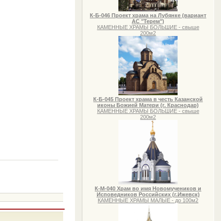
К-Б-046 Проект храма на Лубянке (вариант
АС "Терем")
КАМЕННЫЕ ХРАМЫ БОЛЬШИЕ - свыше
200м2
К-Б-045 Проект храма в честь Казанской
иконы Божией Матери (г. Краснодар)
КАМЕННЫЕ ХРАМЫ БОЛЬШИЕ - свыше
200м2
К-М-040 Храм во имя Новомучеников и
Исповедников Российских (г.Ижевск)
КАМЕННЫЕ ХРАМЫ МАЛЫЕ - до 100м2