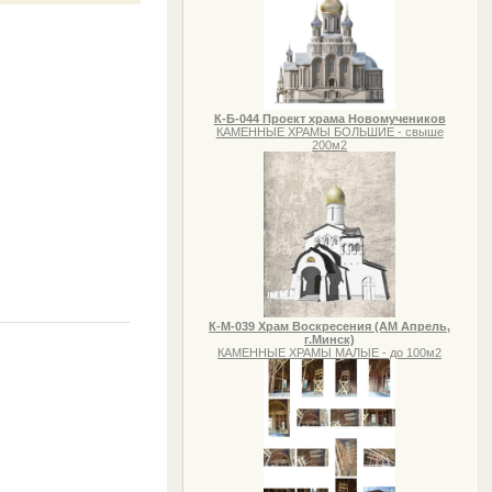
К-Б-044 Проект храма Новомучеников
КАМЕННЫЕ ХРАМЫ БОЛЬШИЕ - свыше
200м2
К-М-039 Храм Воскресения (АМ Апрель,
г.Минск)
КАМЕННЫЕ ХРАМЫ МАЛЫЕ - до 100м2