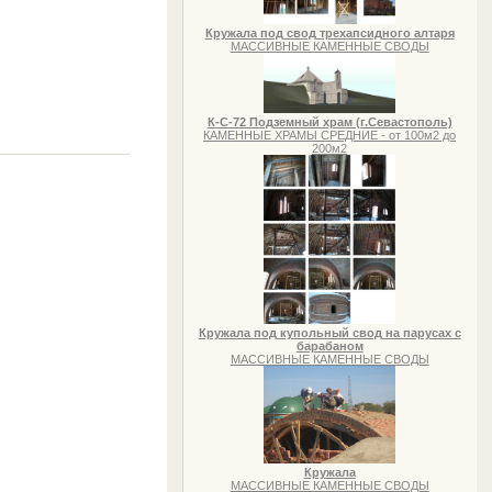
Кружала под свод трехапсидного алтаря
МАССИВНЫЕ КАМЕННЫЕ СВОДЫ
К-С-72 Подземный храм (г.Севастополь)
КАМЕННЫЕ ХРАМЫ СРЕДНИЕ - от 100м2 до
200м2
Кружала под купольный свод на парусах с
барабаном
МАССИВНЫЕ КАМЕННЫЕ СВОДЫ
Кружала
МАССИВНЫЕ КАМЕННЫЕ СВОДЫ