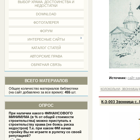
ВЫБОР ХРАМА. ДОСТОИНСТВА И
НЕДОСТАТКИ
DOWNLOAD
ФОТОГАЛЕРЕЯ
ФОРУМ
ИНТЕРЕСНЫЕ САЙТЫ
КАТАЛОГ СТАТЕЙ
АВТОРСКИЕ ПРАВА
ОБРАТНАЯ СВЯЗЬ
Источник:
сайт ка
ВСЕГО МАТЕРИАЛОВ
Общее количество материалов библиотеки
КОЛОКОЛЬНИ, ЗВОННИЦЫ
(на сайт добавлено за все время):
455
шт.
К-З-003 Звонница с.
ОПРОС
При наличии какого ФИНАНСОВОГО
МИНИМУМА (в % от общей стоимости
строительства) можно приступать к
строительству храма (не боясь риска
недостроя) Т.е. при каком ФМ начав
стройку Вы не играете в рулетку со своей
репутацией?
0%