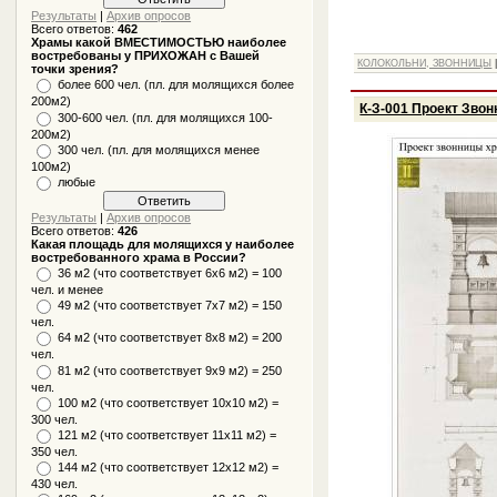
Результаты
|
Архив опросов
Всего ответов:
462
Храмы какой ВМЕСТИМОСТЬЮ наиболее
востребованы у ПРИХОЖАН с Вашей
КОЛОКОЛЬНИ, ЗВОННИЦЫ
точки зрения?
более 600 чел. (пл. для молящихся более
200м2)
К-З-001 Проект Зво
300-600 чел. (пл. для молящихся 100-
200м2)
300 чел. (пл. для молящихся менее
100м2)
любые
Результаты
|
Архив опросов
Всего ответов:
426
Какая площадь для молящихся у наиболее
востребованного храма в России?
36 м2 (что соответствует 6x6 м2) = 100
чел. и менее
49 м2 (что соответствует 7x7 м2) = 150
чел.
64 м2 (что соответствует 8x8 м2) = 200
чел.
81 м2 (что соответствует 9х9 м2) = 250
чел.
100 м2 (что соответствует 10x10 м2) =
300 чел.
121 м2 (что соответствует 11х11 м2) =
350 чел.
144 м2 (что соответствует 12х12 м2) =
430 чел.