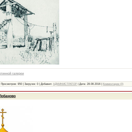
ртинной галереи
|
Просмотров:
950
|
Загрузок:
0
|
Добавил:
АДМИНИСТРАТОР
|
Дата:
28.08.2016
|
Комментарии (0)
 Лобаново