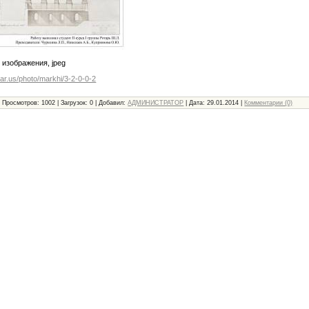
 изображения, jpeg
otar.us/photo/markhi/3-2-0-0-2
|
Просмотров:
1002
|
Загрузок:
0
|
Добавил:
АДМИНИСТРАТОР
|
Дата:
29.01.2014
|
Комментарии (0)