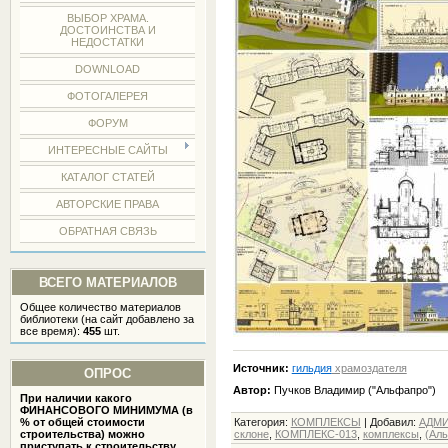
ВЫБОР ХРАМА.
ДОСТОИНСТВА И
НЕДОСТАТКИ
DOWNLOAD
ФОТОГАЛЕРЕЯ
ФОРУМ
ИНТЕРЕСНЫЕ САЙТЫ
КАТАЛОГ СТАТЕЙ
АВТОРСКИЕ ПРАВА
ОБРАТНАЯ СВЯЗЬ
ВСЕГО МАТЕРИАЛОВ
Общее количество материалов
библиотеки (на сайт добавлено за
все время):
455
шт.
Источник:
гильдия
храмоздателя
ОПРОС
Автор:
Пучков Владимир ("Альфапро")
При наличии какого
ФИНАНСОВОГО МИНИМУМА (в
% от общей стоимости
Категория
:
КОМПЛЕКСЫ
|
Добавил
:
АДМ
строительства) можно
склоне
,
КОМПЛЕКС-013
,
комплексы
,
(Ал
приступать к строительству