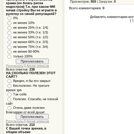
Просмотров
:
859
|
Загрузок
:
0
храма (не боясь риска
недостроя) Т.е. при каком ФМ
Всего комментариев
:
0
начав стройку Вы не играете в
рулетку со своей репутацией?
Добавлять комментарии могу
0%
[
Р
не менее 10%
не менее 25% (т.е. 1/4)
не менее 33% (т.е. 1/3)
не менее 50% (т.е. 1/2)
не менее 66% (т.е. 2/3)
не менее 75% (т.е. 3/4)
не менее 80-90%
только 100%
Результаты
|
Архив опросов
Всего ответов:
238
НА СКОЛЬКО ПОЛЕЗЕН ЭТОТ
САЙТ?
Вреден, я бы его закрыл
Бесполезен. Не тратьте
время зря
Так себе
Полезен. Спасибо, не плохой
сайт
Очень даже полезен.
Благодарю от всей души!
Результаты
|
Архив опросов
Всего ответов:
210
С Вашей точки зрения, в
общем объеме