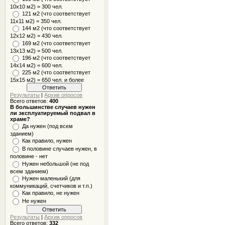
10x10 м2) = 300 чел.
121 м2 (что соответствует
11х11 м2) = 350 чел.
144 м2 (что соответствует
12х12 м2) = 430 чел.
169 м2 (что соответствует
13х13 м2) = 500 чел.
196 м2 (что соответствует
14х14 м2) = 600 чел.
225 м2 (что соответствует
15х15 м2) = 650 чел. и более
Результаты
|
Архив опросов
Всего ответов:
400
В большинстве случаев нужен
ли эксплуатируемый подвал в
храме?
Да нужен (под всем
зданием)
Как правило, нужен
В половине случаев нужен, в
половине - нет
Нужен небольшой (не под
всем зданием)
Нужен маленький (для
коммуникаций, счетчиков и т.п.)
Как правило, не нужен
Не нужен
Результаты
|
Архив опросов
Всего ответов:
332