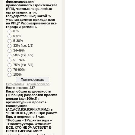
финансирования
православного строительства
(РПЦ, частные лица, любые
организации, в т.ч.
государственные) какой %
участия должен приходиться
на РПЦ? Рассматриваются все
города и регионы.
0 %
0-5%
5-30%
33% (т.е. 1/3)
34-49%
50% (т.е. 1/2)
51-74%
75% (т.е. 3/4)
76-90%
100%
Результаты
|
Архив опросов
Всего ответов:
237
Какая общая трудоемкость
(ТРобщая) разработки проекта
церкви (зал 100м2) :
архитектурный проект +
конструкции
(АС,АСИ,КЖ,КЖИ,КМ,КМД) в
ЧЕЛОВЕКО-ДНЯХ? При работе
5дн. в неделю по 8 час.
ТРобщая = ТРархитектора +
ТРкоснтруктора. Отвечают
ВСЕ, КТО НЕ УЧАСТВУЕТ В
ПРОЕКТИРОВАНИИ!!!