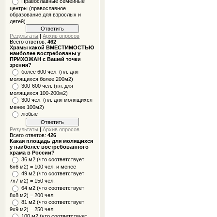
Православные семейные
центры (православное
образование для взрослых и
детей)
Результаты
|
Архив опросов
Всего ответов:
462
Храмы какой ВМЕСТИМОСТЬЮ
наиболее востребованы у
ПРИХОЖАН с Вашей точки
зрения?
более 600 чел. (пл. для
молящихся более 200м2)
300-600 чел. (пл. для
молящихся 100-200м2)
300 чел. (пл. для молящихся
менее 100м2)
любые
Результаты
|
Архив опросов
Всего ответов:
426
Какая площадь для молящихся
у наиболее востребованного
храма в России?
36 м2 (что соответствует
6x6 м2) = 100 чел. и менее
49 м2 (что соответствует
7x7 м2) = 150 чел.
64 м2 (что соответствует
8x8 м2) = 200 чел.
81 м2 (что соответствует
9х9 м2) = 250 чел.
100 м2 (что соответствует