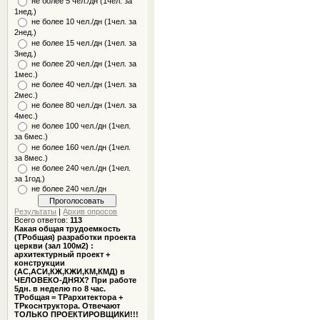
не более 5 чел./дн (1чел. за
1нед.)
не более 10 чел./дн (1чел. за
2нед.)
не более 15 чел./дн (1чел. за
3нед.)
не более 20 чел./дн (1чел. за
1мес.)
не более 40 чел./дн (1чел. за
2мес.)
не более 80 чел./дн (1чел. за
4мес.)
не более 100 чел./дн (1чел.
за 6мес.)
не более 160 чел./дн (1чел.
за 8мес.)
не более 240 чел./дн (1чел.
за 1год.)
не более 240 чел./дн
Результаты
|
Архив опросов
Всего ответов:
113
Какая общая трудоемкость
(ТРобщая) разработки проекта
церкви (зал 100м2) :
архитектурный проект +
конструкции
(АС,АСИ,КЖ,КЖИ,КМ,КМД) в
ЧЕЛОВЕКО-ДНЯХ? При работе
5дн. в неделю по 8 час.
ТРобщая = ТРархитектора +
ТРкоснтруктора. Отвечают
ТОЛЬКО ПРОЕКТИРОВЩИКИ!!!