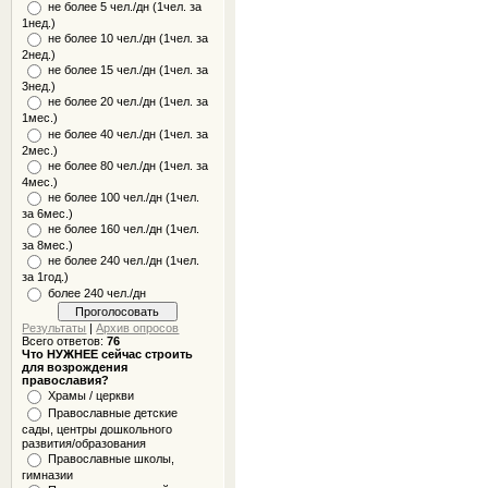
не более 5 чел./дн (1чел. за
1нед.)
не более 10 чел./дн (1чел. за
2нед.)
не более 15 чел./дн (1чел. за
3нед.)
не более 20 чел./дн (1чел. за
1мес.)
не более 40 чел./дн (1чел. за
2мес.)
не более 80 чел./дн (1чел. за
4мес.)
не более 100 чел./дн (1чел.
за 6мес.)
не более 160 чел./дн (1чел.
за 8мес.)
не более 240 чел./дн (1чел.
за 1год.)
более 240 чел./дн
Результаты
|
Архив опросов
Всего ответов:
76
Что НУЖНЕЕ сейчас строить
для возрождения
православия?
Храмы / церкви
Православные детские
сады, центры дошкольного
развития/образования
Православные школы,
гимназии