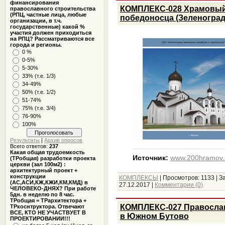
финансирования
КОМПЛЕКС-028 Храмовый 
православного строительства
(РПЦ, частные лица, любые
победоносца (Зеленоград
организации, в т.ч.
государственные) какой %
участия должен приходиться
на РПЦ? Рассматриваются все
города и регионы.
0 %
0-5%
5-30%
33% (т.е. 1/3)
34-49%
50% (т.е. 1/2)
51-74%
75% (т.е. 3/4)
76-90%
100%
Результаты
|
Архив опросов
Всего ответов:
237
Какая общая трудоемкость
Источник:
www.200hramov.
(ТРобщая) разработки проекта
церкви (зал 100м2) :
архитектурный проект +
конструкции
КОМПЛЕКСЫ
|
Просмотров:
1133
|
За
(АС,АСИ,КЖ,КЖИ,КМ,КМД) в
27.12.2017
|
Комментарии (0)
ЧЕЛОВЕКО-ДНЯХ? При работе
5дн. в неделю по 8 час.
ТРобщая = ТРархитектора +
КОМПЛЕКС-027 Православ
ТРкоснтруктора. Отвечают
ВСЕ, КТО НЕ УЧАСТВУЕТ В
в Южном Бутово
ПРОЕКТИРОВАНИИ!!!