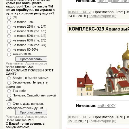
Источник:
приходской сайт
храма (не боясь риска
недостроя) Т.е. при каком ФМ
начав стройку Вы не играете в
КОМПЛЕКСЫ
|
Просмотров:
1295
|
З
рулетку со своей репутацией?
24.01.2018
|
Комментарии (0)
0%
не менее 10%
не менее 25% (т.е. 1/4)
КОМПЛЕКС-029 Храмовый 
не менее 33% (т.е. 1/3)
не менее 50% (т.е. 1/2)
не менее 66% (т.е. 2/3)
не менее 75% (т.е. 3/4)
не менее 80-90%
только 100%
Результаты
|
Архив опросов
Всего ответов:
238
НА СКОЛЬКО ПОЛЕЗЕН ЭТОТ
САЙТ?
Вреден, я бы его закрыл
Бесполезен. Не тратьте
время зря
Так себе
Полезен. Спасибо, не плохой
сайт
Очень даже полезен.
Источник:
сайт ФХУ
Благодарю от всей души!
Результаты
|
Архив опросов
КОМПЛЕКСЫ
|
Просмотров:
1078
|
З
Всего ответов:
210
29.12.2017
|
Комментарии (0)
С Вашей точки зрения, в
общем объеме