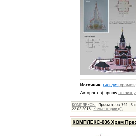
Источник:
гильдия
храмозд
Автора(-ов) прошу
откликну
КОМПЛЕКСЫ
|
Просмотров:
761
|
Заг
22.02.2016
|
Комментарии (0)
КОМПЛЕКС-006 Храм Преоб