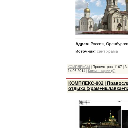
Адрес:
Россия, Оренбургска
Источник:
сайт храма
КОМПЛЕКСЫ
|
Просмотров:
1167
|
За
14.06.2014
|
Комментарии (0)
КОМПЛЕКС-002 | Правосл
отдыха (храм+ик.лавка+п