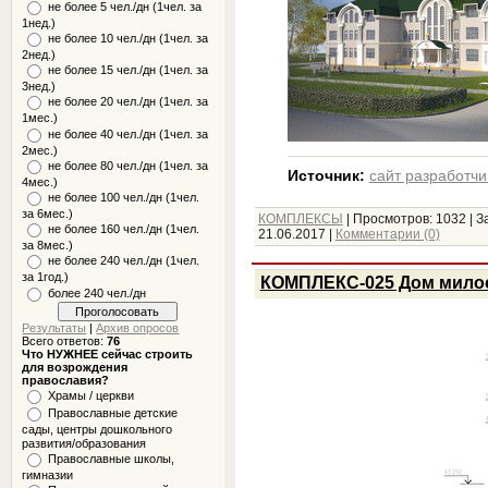
не более 5 чел./дн (1чел. за
1нед.)
не более 10 чел./дн (1чел. за
2нед.)
не более 15 чел./дн (1чел. за
3нед.)
не более 20 чел./дн (1чел. за
1мес.)
не более 40 чел./дн (1чел. за
2мес.)
не более 80 чел./дн (1чел. за
Источник:
сайт разработчи
4мес.)
не более 100 чел./дн (1чел.
за 6мес.)
КОМПЛЕКСЫ
|
Просмотров:
1032
|
З
не более 160 чел./дн (1чел.
21.06.2017
|
Комментарии (0)
за 8мес.)
не более 240 чел./дн (1чел.
за 1год.)
КОМПЛЕКС-025 Дом милос
более 240 чел./дн
Результаты
|
Архив опросов
Всего ответов:
76
Что НУЖНЕЕ сейчас строить
для возрождения
православия?
Храмы / церкви
Православные детские
сады, центры дошкольного
развития/образования
Православные школы,
гимназии