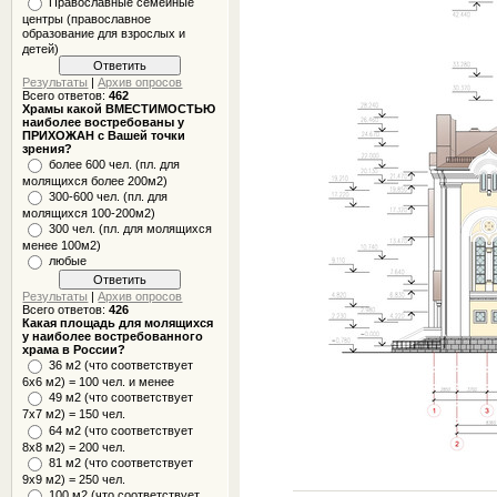
Православные семейные
центры (православное
образование для взрослых и
детей)
Результаты
|
Архив опросов
Всего ответов:
462
Храмы какой ВМЕСТИМОСТЬЮ
наиболее востребованы у
ПРИХОЖАН с Вашей точки
зрения?
более 600 чел. (пл. для
молящихся более 200м2)
300-600 чел. (пл. для
молящихся 100-200м2)
300 чел. (пл. для молящихся
менее 100м2)
любые
Результаты
|
Архив опросов
Всего ответов:
426
Какая площадь для молящихся
у наиболее востребованного
храма в России?
36 м2 (что соответствует
6x6 м2) = 100 чел. и менее
49 м2 (что соответствует
7x7 м2) = 150 чел.
64 м2 (что соответствует
8x8 м2) = 200 чел.
81 м2 (что соответствует
9х9 м2) = 250 чел.
100 м2 (что соответствует