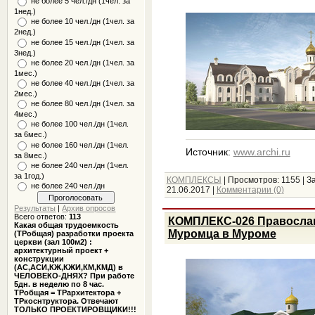
не более 5 чел./дн (1чел. за
1нед.)
не более 10 чел./дн (1чел. за
2нед.)
не более 15 чел./дн (1чел. за
3нед.)
не более 20 чел./дн (1чел. за
1мес.)
не более 40 чел./дн (1чел. за
2мес.)
не более 80 чел./дн (1чел. за
4мес.)
не более 100 чел./дн (1чел.
за 6мес.)
не более 160 чел./дн (1чел.
Источник:
www.archi.ru
за 8мес.)
не более 240 чел./дн (1чел.
за 1год.)
КОМПЛЕКСЫ
|
Просмотров:
1155
|
За
не более 240 чел./дн
21.06.2017
|
Комментарии (0)
Результаты
|
Архив опросов
Всего ответов:
113
КОМПЛЕКС-026 Православ
Какая общая трудоемкость
Муромца в Муроме
(ТРобщая) разработки проекта
церкви (зал 100м2) :
архитектурный проект +
конструкции
(АС,АСИ,КЖ,КЖИ,КМ,КМД) в
ЧЕЛОВЕКО-ДНЯХ? При работе
5дн. в неделю по 8 час.
ТРобщая = ТРархитектора +
ТРкоснтруктора. Отвечают
ТОЛЬКО ПРОЕКТИРОВЩИКИ!!!