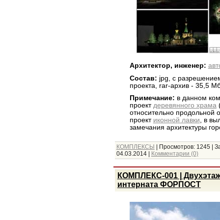
Архитектор, инженер:
авт
Состав:
jpg, с разрешение
проекта, rar-архив - 35,5 М
Примечание:
в данном ком
проект
деревянного храма
относительно продольной о
проект
иконной лавки
, в в
замечания архитектуры гор
КОМПЛЕКСЫ
|
Просмотров:
1245
|
З
04.03.2014
|
Комментарии (0)
КОМПЛЕКС-001 | Двухэта
интерната ФОРПОСТ