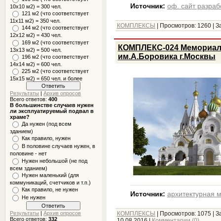
Источник:
оф. сайт разраб
10x10 м2) = 300 чел.
121 м2 (что соответствует
11х11 м2) = 350 чел.
КОМПЛЕКСЫ
|
Просмотров:
1260
|
З
144 м2 (что соответствует
12х12 м2) = 430 чел.
169 м2 (что соответствует
КОМПЛЕКС-024 Мемориал
13х13 м2) = 500 чел.
им.А.Боровика г.Москвы
196 м2 (что соответствует
14х14 м2) = 600 чел.
225 м2 (что соответствует
15х15 м2) = 650 чел. и более
Результаты
|
Архив опросов
Всего ответов:
400
В большинстве случаев нужен
ли эксплуатируемый подвал в
храме?
Да нужен (под всем
зданием)
Как правило, нужен
В половине случаев нужен, в
половине - нет
Нужен небольшой (не под
всем зданием)
Нужен маленький (для
коммуникаций, счетчиков и т.п.)
Как правило, не нужен
Источник:
архитектурная 
Не нужен
Результаты
|
Архив опросов
КОМПЛЕКСЫ
|
Просмотров:
1075
|
З
Всего ответов:
332
10.08.2016
|
Комментарии (0)