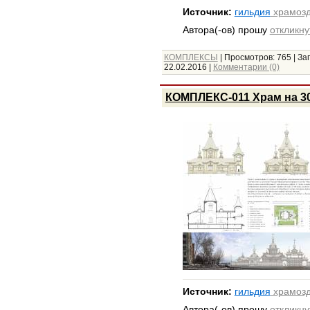
Источник:
гильдия
храмозд
Автора(-ов) прошу
откликну
КОМПЛЕКСЫ
|
Просмотров:
765
|
Заг
22.02.2016
|
Комментарии (0)
КОМПЛЕКС-011 Храм на 300
Источник:
гильдия
храмозд
Автора(-ов) прошу
откликну