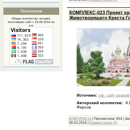
Посетители
КОМПЛЕКС-023 Проект хр
Животворящего Креста Г
Общее количество человек,
посетивших
сайт
с 23.08.2014 по
н.в.
Источник:
оф. сайт разраб
Авторский коллектив:
А.
Фирсов
КОМПЛЕКСЫ
|
Просмотров:
934
|
Заг
28.03.2016
|
Комментарии (0)