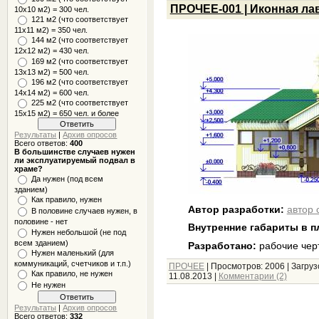
ПРОЧЕЕ-001 | Иконная ла
10x10 м2) = 300 чел.
121 м2 (что соответствует
11х11 м2) = 350 чел.
144 м2 (что соответствует
12х12 м2) = 430 чел.
169 м2 (что соответствует
13х13 м2) = 500 чел.
196 м2 (что соответствует
14х14 м2) = 600 чел.
225 м2 (что соответствует
15х15 м2) = 650 чел. и более
Результаты
|
Архив опросов
Всего ответов:
400
В большинстве случаев нужен
ли эксплуатируемый подвал в
храме?
Да нужен (под всем
зданием)
Как правило, нужен
Автор разработки:
автор 
В половине случаев нужен, в
половине - нет
Внутренние габариты в п
Нужен небольшой (не под
всем зданием)
Разработано:
рабочие чер
Нужен маленький (для
коммуникаций, счетчиков и т.п.)
ПРОЧЕЕ
|
Просмотров:
2006
|
Загруз
Как правило, не нужен
11.08.2013
|
Комментарии (2)
Не нужен
Результаты
|
Архив опросов
Всего ответов:
332