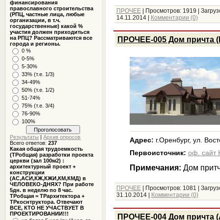
финансирования
православного строительства
ПРОЧЕЕ
|
Просмотров:
1919
|
Загруз
(РПЦ, частные лица, любые
14.11.2014
|
Комментарии (0)
организации, в т.ч.
государственные) какой %
участия должен приходиться
на РПЦ? Рассматриваются все
ПРОЧЕЕ-005 Дом причта (
города и регионы.
0 %
0-5%
5-30%
33% (т.е. 1/3)
34-49%
50% (т.е. 1/2)
51-74%
75% (т.е. 3/4)
76-90%
100%
Результаты
|
Архив опросов
Адрес:
г.Оренбург, ул. Вос
Всего ответов:
237
Какая общая трудоемкость
Первоисточник:
оф. сайт
(ТРобщая) разработки проекта
церкви (зал 100м2) :
Примечания:
Дом притч
архитектурный проект +
конструкции
(АС,АСИ,КЖ,КЖИ,КМ,КМД) в
ЧЕЛОВЕКО-ДНЯХ? При работе
ПРОЧЕЕ
|
Просмотров:
1081
|
Загруз
5дн. в неделю по 8 час.
31.10.2014
|
Комментарии (0)
ТРобщая = ТРархитектора +
ТРкоснтруктора. Отвечают
ВСЕ, КТО НЕ УЧАСТВУЕТ В
ПРОЕКТИРОВАНИИ!!!
ПРОЧЕЕ-004 Дом причта (