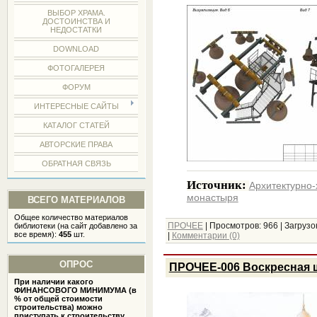
ВЫБОР ХРАМА.
ДОСТОИНСТВА И
НЕДОСТАТКИ
DOWNLOAD
ФОТОГАЛЕРЕЯ
ФОРУМ
ИНТЕРЕСНЫЕ САЙТЫ
КАТАЛОГ СТАТЕЙ
АВТОРСКИЕ ПРАВА
ОБРАТНАЯ СВЯЗЬ
Источник:
Архитектурно
монастыря
ВСЕГО МАТЕРИАЛОВ
Общее количество материалов
ПРОЧЕЕ
|
Просмотров:
966
|
Загрузок
библиотеки (на сайт добавлено за
все время):
455
шт.
|
Комментарии (0)
ОПРОС
ПРОЧЕЕ-006 Воскресная шк
При наличии какого
ФИНАНСОВОГО МИНИМУМА (в
% от общей стоимости
строительства) можно
приступать к строительству