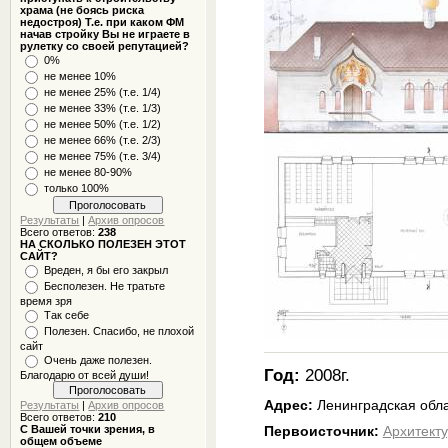
храма (не боясь риска
недостроя) Т.е. при каком ФМ
начав стройку Вы не играете в
рулетку со своей репутацией?
0%
не менее 10%
не менее 25% (т.е. 1/4)
не менее 33% (т.е. 1/3)
не менее 50% (т.е. 1/2)
не менее 66% (т.е. 2/3)
не менее 75% (т.е. 3/4)
не менее 80-90%
только 100%
Результаты
|
Архив опросов
Всего ответов:
238
НА СКОЛЬКО ПОЛЕЗЕН ЭТОТ
САЙТ?
Вреден, я бы его закрыл
Бесполезен. Не тратьте
время зря
Так себе
Полезен. Спасибо, не плохой
сайт
Очень даже полезен.
Год:
2008г.
Благодарю от всей души!
Адрес:
Ленинградская обла
Результаты
|
Архив опросов
Всего ответов:
210
С Вашей точки зрения, в
Первоисточник:
Архитект
общем объеме