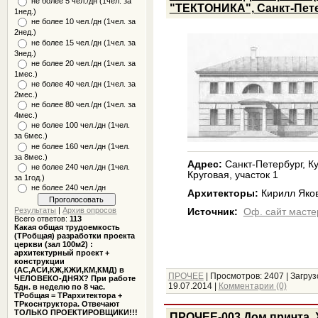
не более 5 чел./дн (1чел. за
"ТЕКТОНИКА", Санкт-Пет
1нед.)
не более 10 чел./дн (1чел. за
2нед.)
не более 15 чел./дн (1чел. за
3нед.)
не более 20 чел./дн (1чел. за
1мес.)
не более 40 чел./дн (1чел. за
2мес.)
не более 80 чел./дн (1чел. за
4мес.)
не более 100 чел./дн (1чел.
за 6мес.)
не более 160 чел./дн (1чел.
за 8мес.)
Адрес:
Санкт-Петербург, Ку
не более 240 чел./дн (1чел.
Круговая, участок 1
за 1год.)
не более 240 чел./дн
Архитекторы:
Кирилл Яков
Результаты
|
Архив опросов
Источник:
Оф. сайт масте
Всего ответов:
113
Какая общая трудоемкость
(ТРобщая) разработки проекта
церкви (зал 100м2) :
архитектурный проект +
конструкции
(АС,АСИ,КЖ,КЖИ,КМ,КМД) в
ПРОЧЕЕ
|
Просмотров:
2407
|
Загруз
ЧЕЛОВЕКО-ДНЯХ? При работе
19.07.2014
|
Комментарии (0)
5дн. в неделю по 8 час.
ТРобщая = ТРархитектора +
ТРкоснтруктора. Отвечают
ТОЛЬКО ПРОЕКТИРОВЩИКИ!!!
ПРОЧЕЕ-003 Дом причта.