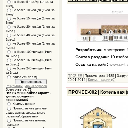
не более 5 чел./дн (1чел. за
1нед.)
не более 10 чел./дн (1чел. за
2нед.)
не более 15 чел./дн (1чел. за
3нед.)
не более 20 чел./дн (1чел. за
1мес.)
не более 40 чел./дн (1чел. за
2мес.)
не более 80 чел./дн (1чел. за
4мес.)
Разработчик:
мастерская
не более 100 чел./дн (1чел.
за 6мес.)
Состав раздачи:
10 изобр
не более 160 чел./дн (1чел.
Ссылка на сайт:
www.sv-tro
за 8мес.)
не более 240 чел./дн (1чел.
за 1год.)
ПРОЧЕЕ
|
Просмотров:
1485
|
Загруз
более 240 чел./дн
29.01.2014
|
Комментарии (0)
Результаты
|
Архив опросов
Всего ответов:
76
ПРОЧЕЕ-002 | Котельная (в
Что НУЖНЕЕ сейчас строить
для возрождения
православия?
Храмы / церкви
Православные детские
сады, центры дошкольного
развития/образования
Православные школы,
гимназии