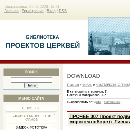
Воскресенье, 09.08.2026, 12:21
Главная
|
Регистрация
|
Вход
|
RSS
БИБЛИОТЕКА
ПРОЕКТОВ ЦЕРКВЕЙ
ПОИСК
DOWNLOAD
Главная
»
Файлы
»
КОМПЛЕКСЫ, ОГРАЖД
В категории материалов
:
7
Показано материалов
:
1-7
МЕНЮ САЙТА
>Сортировать по
:
Дате
·
Названию
О ПРОЕКТЕ
ПРОЧЕЕ-007 Проект подв
БИБЛИОТЕКА ПРОЕКТОВ
ХРАМОВ
морском соборе (г. Лиепая,
ВИДЕО-, ФОТОТЕКА