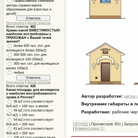
Православные семейные
центры (православное
образование для взрослых и
детей)
Результаты
|
Архив опросов
Всего ответов:
462
Храмы какой ВМЕСТИМОСТЬЮ
наиболее востребованы у
ПРИХОЖАН с Вашей точки
зрения?
более 600 чел. (пл. для
молящихся более 200м2)
300-600 чел. (пл. для
молящихся 100-200м2)
300 чел. (пл. для молящихся
менее 100м2)
любые
Результаты
|
Архив опросов
Всего ответов:
426
Какая площадь для молящихся
у наиболее востребованного
Автор разработки:
автор 
храма в России?
36 м2 (что соответствует
Внутренние габариты в п
6x6 м2) = 100 чел. и менее
49 м2 (что соответствует
Разработано:
рабочие чер
7x7 м2) = 150 чел.
64 м2 (что соответствует
ПРОЧЕЕ
|
Просмотров:
901
|
Загрузок
8x8 м2) = 200 чел.
|
Комментарии (1)
81 м2 (что соответствует
9х9 м2) = 250 чел.
100 м2 (что соответствует