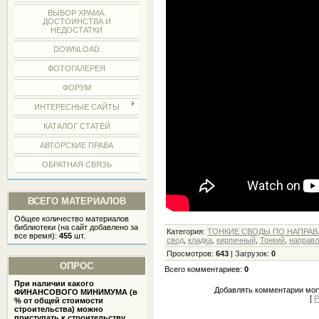
ВЫБОР ХРАМА.
ДОСТОИНСТВА И
НЕДОСТАТКИ
DOWNLOAD
ФОТОГАЛЕРЕЯ
ФОРУМ
ИНТЕРЕСНЫЕ САЙТЫ
КАТАЛОГ СТАТЕЙ
АВТОРСКИЕ ПРАВА
ОБРАТНАЯ СВЯЗЬ
ВСЕГО МАТЕРИАЛОВ
Общее количество материалов
библиотеки (на сайт добавлено за
Категория
:
ТОНКИЕ СВОДЫ ПО НАПРА
все время):
455
шт.
свод
,
кладка
,
кирпичный
,
Тонкий
,
направ
Просмотров
:
643
|
Загрузок
:
0
ОПРОС
Всего комментариев
:
0
При наличии какого
Добавлять комментарии могу
ФИНАНСОВОГО МИНИМУМА (в
[
Р
% от общей стоимости
строительства) можно
приступать к строительству