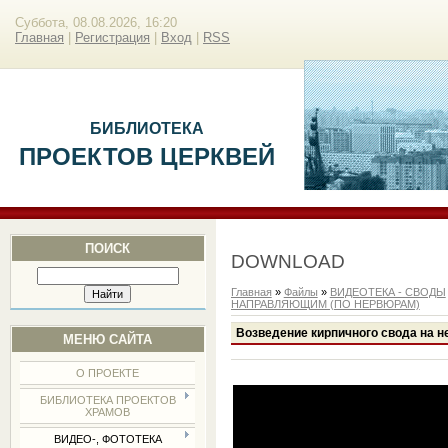
Суббота, 08.08.2026, 16:20
Главная
|
Регистрация
|
Вход
|
RSS
БИБЛИОТЕКА
ПРОЕКТОВ ЦЕРКВЕЙ
ПОИСК
DOWNLOAD
Главная
»
Файлы
»
ВИДЕОТЕКА - СВОДЫ
НАПРАВЛЯЮЩИМ (ПО НЕРВЮРАМ)
Возведение кирпичного свода на 
МЕНЮ САЙТА
О ПРОЕКТЕ
БИБЛИОТЕКА ПРОЕКТОВ
ХРАМОВ
ВИДЕО-, ФОТОТЕКА