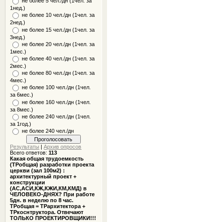
не более 5 чел./дн (1чел. за
1нед.)
не более 10 чел./дн (1чел. за
2нед.)
не более 15 чел./дн (1чел. за
3нед.)
не более 20 чел./дн (1чел. за
1мес.)
не более 40 чел./дн (1чел. за
2мес.)
не более 80 чел./дн (1чел. за
4мес.)
не более 100 чел./дн (1чел.
за 6мес.)
не более 160 чел./дн (1чел.
за 8мес.)
не более 240 чел./дн (1чел.
за 1год.)
не более 240 чел./дн
Результаты
|
Архив опросов
Всего ответов:
113
Какая общая трудоемкость
(ТРобщая) разработки проекта
церкви (зал 100м2) :
архитектурный проект +
конструкции
(АС,АСИ,КЖ,КЖИ,КМ,КМД) в
ЧЕЛОВЕКО-ДНЯХ? При работе
5дн. в неделю по 8 час.
ТРобщая = ТРархитектора +
ТРкоснтруктора. Отвечают
ТОЛЬКО ПРОЕКТИРОВЩИКИ!!!