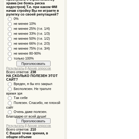
храма (не боясь риска
недостроя) Т.е. при каком ФМ
начав стройку Вы не играете в
рулетку со своей репутацией?
0%
не менее 10%
не менее 25% (т.е. 1/4)
не менее 33% (т.е. 1/3)
не менее 50% (т.е. 1/2)
не менее 66% (т.е. 2/3)
не менее 75% (т.е. 3/4)
не менее 80-90%
только 100%
Результаты
|
Архив опросов
Всего ответов:
238
НА СКОЛЬКО ПОЛЕЗЕН ЭТОТ
САЙТ?
Вреден, я бы его закрыл
Бесполезен. Не тратьте
время зря
Так себе
Полезен. Спасибо, не плохой
сайт
Очень даже полезен.
Благодарю от всей души!
Результаты
|
Архив опросов
Всего ответов:
210
С Вашей точки зрения, в
общем объеме