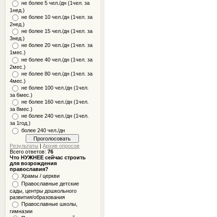
не более 5 чел./дн (1чел. за
1нед.)
не более 10 чел./дн (1чел. за
2нед.)
не более 15 чел./дн (1чел. за
3нед.)
не более 20 чел./дн (1чел. за
1мес.)
не более 40 чел./дн (1чел. за
2мес.)
не более 80 чел./дн (1чел. за
4мес.)
не более 100 чел./дн (1чел.
за 6мес.)
не более 160 чел./дн (1чел.
за 8мес.)
не более 240 чел./дн (1чел.
за 1год.)
более 240 чел./дн
Результаты
|
Архив опросов
Всего ответов:
76
Что НУЖНЕЕ сейчас строить
для возрождения
православия?
Храмы / церкви
Православные детские
сады, центры дошкольного
развития/образования
Православные школы,
гимназии