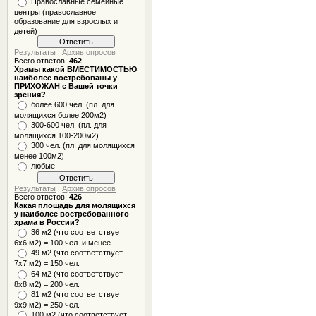
Православные семейные
центры (православное
образование для взрослых и
детей)
Результаты
|
Архив опросов
Всего ответов:
462
Храмы какой ВМЕСТИМОСТЬЮ
наиболее востребованы у
ПРИХОЖАН с Вашей точки
зрения?
более 600 чел. (пл. для
молящихся более 200м2)
300-600 чел. (пл. для
молящихся 100-200м2)
300 чел. (пл. для молящихся
менее 100м2)
любые
Результаты
|
Архив опросов
Всего ответов:
426
Какая площадь для молящихся
у наиболее востребованного
храма в России?
36 м2 (что соответствует
6x6 м2) = 100 чел. и менее
49 м2 (что соответствует
7x7 м2) = 150 чел.
64 м2 (что соответствует
8x8 м2) = 200 чел.
81 м2 (что соответствует
9х9 м2) = 250 чел.
100 м2 (что соответствует