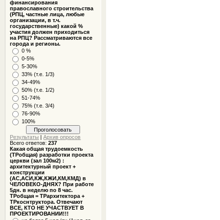
финансирования
православного строительства
(РПЦ, частные лица, любые
организации, в т.ч.
государственные) какой %
участия должен приходиться
на РПЦ? Рассматриваются все
города и регионы.
0 %
0-5%
5-30%
33% (т.е. 1/3)
34-49%
50% (т.е. 1/2)
51-74%
75% (т.е. 3/4)
76-90%
100%
Результаты
|
Архив опросов
Всего ответов:
237
Какая общая трудоемкость
(ТРобщая) разработки проекта
церкви (зал 100м2) :
архитектурный проект +
конструкции
(АС,АСИ,КЖ,КЖИ,КМ,КМД) в
ЧЕЛОВЕКО-ДНЯХ? При работе
5дн. в неделю по 8 час.
ТРобщая = ТРархитектора +
ТРкоснтруктора. Отвечают
ВСЕ, КТО НЕ УЧАСТВУЕТ В
ПРОЕКТИРОВАНИИ!!!