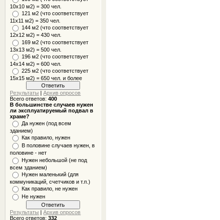
10x10 м2) = 300 чел.
121 м2 (что соответствует
11х11 м2) = 350 чел.
144 м2 (что соответствует
12х12 м2) = 430 чел.
169 м2 (что соответствует
13х13 м2) = 500 чел.
196 м2 (что соответствует
14х14 м2) = 600 чел.
225 м2 (что соответствует
15х15 м2) = 650 чел. и более
Результаты
|
Архив опросов
Всего ответов:
400
В большинстве случаев нужен
ли эксплуатируемый подвал в
храме?
Да нужен (под всем
зданием)
Как правило, нужен
В половине случаев нужен, в
половине - нет
Нужен небольшой (не под
всем зданием)
Нужен маленький (для
коммуникаций, счетчиков и т.п.)
Как правило, не нужен
Не нужен
Результаты
|
Архив опросов
Всего ответов:
332