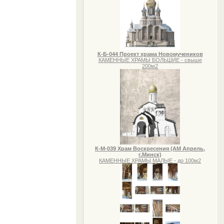
К-Б-044 Проект храма Новомучеников
КАМЕННЫЕ ХРАМЫ БОЛЬШИЕ - свыше
200м2
К-М-039 Храм Воскресения (АМ Апрель,
г.Минск)
КАМЕННЫЕ ХРАМЫ МАЛЫЕ - до 100м2