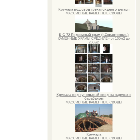
Кружала под свод трехапсидного алтаря
МАССИВНЫЕ КАМЕННЫЕ СВОДЫ
К-С-72 Подземный храм (г.Севастополь)
КАМЕННЫЕ ХРАМЫ СРЕДНИЕ - от 100м2 до
200м2
Кружала под купольный свод на парусах с
барабаном
МАССИВНЫЕ КАМЕННЫЕ СВОДЫ
Кружала
МАССИВНЫЕ КАМЕННЫЕ СВОДЫ