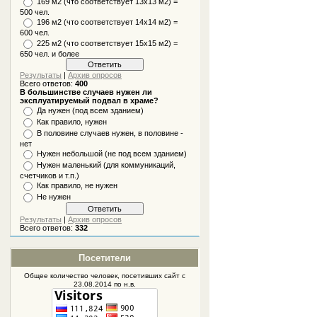
169 м2 (что соответствует 13х13 м2) =
500 чел.
196 м2 (что соответствует 14х14 м2) =
600 чел.
225 м2 (что соответствует 15х15 м2) =
650 чел. и более
Результаты
|
Архив опросов
Всего ответов:
400
В большинстве случаев нужен ли
эксплуатируемый подвал в храме?
Да нужен (под всем зданием)
Как правило, нужен
В половине случаев нужен, в половине -
нет
Нужен небольшой (не под всем зданием)
Нужен маленький (для коммуникаций,
счетчиков и т.п.)
Как правило, не нужен
Не нужен
Результаты
|
Архив опросов
Всего ответов:
332
Посетители
Общее количество человек, посетивших
сайт
с
23.08.2014 по н.в.