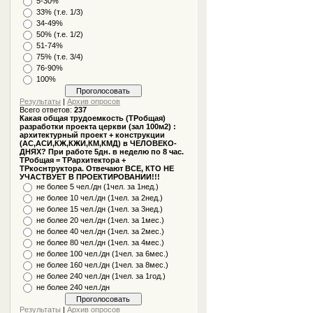
5-30%
33% (т.е. 1/3)
34-49%
50% (т.е. 1/2)
51-74%
75% (т.е. 3/4)
76-90%
100%
Результаты
|
Архив опросов
Всего ответов:
237
Какая общая трудоемкость (ТРобщая)
разработки проекта церкви (зал 100м2) :
архитектурный проект + конструкции
(АС,АСИ,КЖ,КЖИ,КМ,КМД) в ЧЕЛОВЕКО-
ДНЯХ? При работе 5дн. в неделю по 8 час.
ТРобщая = ТРархитектора +
ТРкоснтруктора. Отвечают ВСЕ, КТО НЕ
УЧАСТВУЕТ В ПРОЕКТИРОВАНИИ!!!
не более 5 чел./дн (1чел. за 1нед.)
не более 10 чел./дн (1чел. за 2нед.)
не более 15 чел./дн (1чел. за 3нед.)
не более 20 чел./дн (1чел. за 1мес.)
не более 40 чел./дн (1чел. за 2мес.)
не более 80 чел./дн (1чел. за 4мес.)
не более 100 чел./дн (1чел. за 6мес.)
не более 160 чел./дн (1чел. за 8мес.)
не более 240 чел./дн (1чел. за 1год.)
не более 240 чел./дн
Результаты
|
Архив опросов