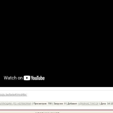
/youtu.be/beiwKmxd4bc
ВЛЯЮЩИМ (ПО НЕРВЮРАМ)
|
Просмотров:
700
|
Загрузок:
0
|
Добавил:
АДМИНИСТРАТОР
|
Дата:
14.1