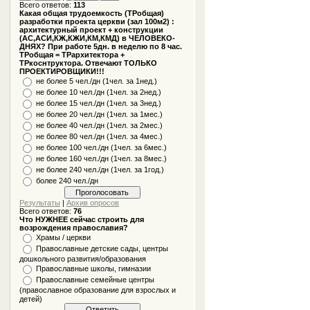
Всего ответов:
113
Какая общая трудоемкость (ТРобщая)
разработки проекта церкви (зал 100м2) :
архитектурный проект + конструкции
(АС,АСИ,КЖ,КЖИ,КМ,КМД) в ЧЕЛОВЕКО-
ДНЯХ? При работе 5дн. в неделю по 8 час.
ТРобщая = ТРархитектора +
ТРкоснтруктора. Отвечают ТОЛЬКО
ПРОЕКТИРОВЩИКИ!!!
не более 5 чел./дн (1чел. за 1нед.)
не более 10 чел./дн (1чел. за 2нед.)
не более 15 чел./дн (1чел. за 3нед.)
не более 20 чел./дн (1чел. за 1мес.)
не более 40 чел./дн (1чел. за 2мес.)
не более 80 чел./дн (1чел. за 4мес.)
не более 100 чел./дн (1чел. за 6мес.)
не более 160 чел./дн (1чел. за 8мес.)
не более 240 чел./дн (1чел. за 1год.)
более 240 чел./дн
Результаты
|
Архив опросов
Всего ответов:
76
Что НУЖНЕЕ сейчас строить для
возрождения православия?
Храмы / церкви
Православные детские сады, центры
дошкольного развития/образования
Православные школы, гимназии
Православные семейные центры
(православное образование для взрослых и
детей)