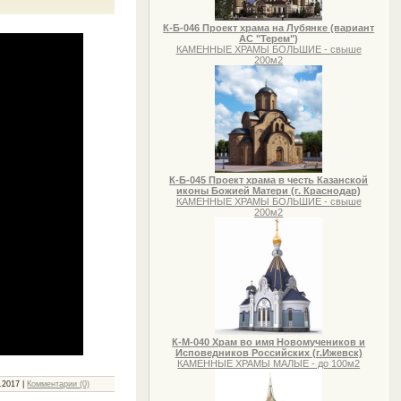
К-Б-046 Проект храма на Лубянке (вариант
АС "Терем")
КАМЕННЫЕ ХРАМЫ БОЛЬШИЕ - свыше
200м2
К-Б-045 Проект храма в честь Казанской
иконы Божией Матери (г. Краснодар)
КАМЕННЫЕ ХРАМЫ БОЛЬШИЕ - свыше
200м2
К-М-040 Храм во имя Новомучеников и
Исповедников Российских (г.Ижевск)
КАМЕННЫЕ ХРАМЫ МАЛЫЕ - до 100м2
.2017
|
Комментарии (0)