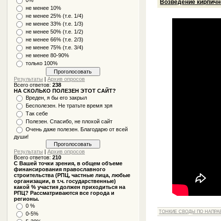
Возведение кирпичн
не менее 10%
не менее 25% (т.е. 1/4)
не менее 33% (т.е. 1/3)
не менее 50% (т.е. 1/2)
не менее 66% (т.е. 2/3)
не менее 75% (т.е. 3/4)
не менее 80-90%
только 100%
Результаты
|
Архив опросов
Всего ответов:
238
НА СКОЛЬКО ПОЛЕЗЕН ЭТОТ САЙТ?
Вреден, я бы его закрыл
Бесполезен. Не тратьте время зря
Так себе
Полезен. Спасибо, не плохой сайт
Очень даже полезен. Благодарю от всей
души!
Результаты
|
Архив опросов
Всего ответов:
210
С Вашей точки зрения, в общем объеме
финансирования православного
строительства (РПЦ, частные лица, любые
организации, в т.ч. государственные)
какой % участия должен приходиться на
РПЦ? Рассматриваются все города и
регионы.
0 %
ТОНКИЕ СВОДЫ ПО НАПРА
0-5%