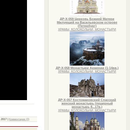
ДР-Х-059 Церковь Божией Матери
Милующей на Васильевском острове
(Петербург)
ХРАМЫ, КОЛОКОЛЬНИ, МОНАСТЫРИ
ДР-Х-058 Монастыри Армении (1-14вв.)
ХРАМЫ, КОЛОКОЛЬНИ, МОНАСТЫРИ
ДР-Х-057 Костомаровский Спасский
женский монастырь (пещерный
монастырь 8...17в.)
ХРАМЫ, КОЛОКОЛЬНИ, МОНАСТЫРИ
2.2017
|
Комментарии (0)