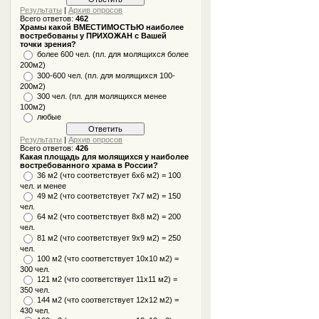
Результаты
|
Архив опросов
Всего ответов:
462
Храмы какой ВМЕСТИМОСТЬЮ наиболее
востребованы у ПРИХОЖАН с Вашей
точки зрения?
более 600 чел. (пл. для молящихся более
200м2)
300-600 чел. (пл. для молящихся 100-
200м2)
300 чел. (пл. для молящихся менее
100м2)
любые
Результаты
|
Архив опросов
Всего ответов:
426
Какая площадь для молящихся у наиболее
востребованного храма в России?
36 м2 (что соответствует 6x6 м2) = 100
чел. и менее
49 м2 (что соответствует 7x7 м2) = 150
чел.
64 м2 (что соответствует 8x8 м2) = 200
чел.
81 м2 (что соответствует 9х9 м2) = 250
чел.
100 м2 (что соответствует 10x10 м2) =
300 чел.
121 м2 (что соответствует 11х11 м2) =
350 чел.
144 м2 (что соответствует 12х12 м2) =
430 чел.