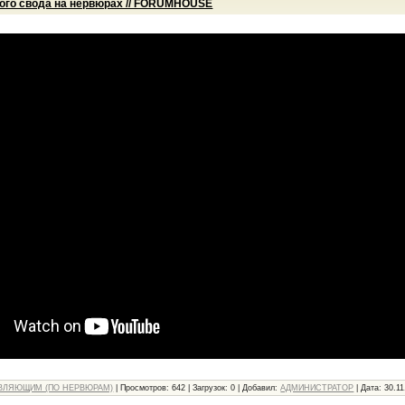
ого свода на нервюрах // FORUMHOUSE
ВЛЯЮЩИМ (ПО НЕРВЮРАМ)
|
Просмотров:
642
|
Загрузок:
0
|
Добавил:
АДМИНИСТРАТОР
|
Дата:
30.11