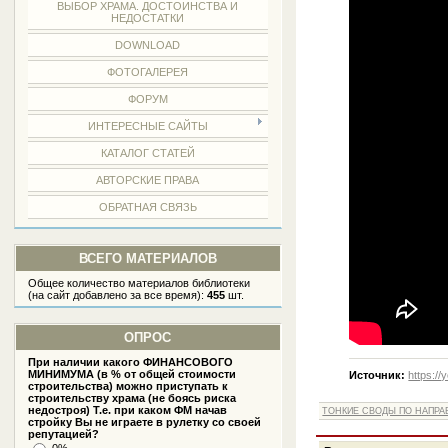
ВЫБОР ХРАМА. ДОСТОИНСТВА И
НЕДОСТАТКИ
DOWNLOAD
ФОТОГАЛЕРЕЯ
ФОРУМ
ИНТЕРЕСНЫЕ САЙТЫ
КАТАЛОГ СТАТЕЙ
АВТОРСКИЕ ПРАВА
ОБРАТНАЯ СВЯЗЬ
ВСЕГО МАТЕРИАЛОВ
Общее количество материалов библиотеки
(на сайт добавлено за все время):
455
шт.
ОПРОС
При наличии какого ФИНАНСОВОГО
МИНИМУМА (в % от общей стоимости
Источник:
https:/
строительства) можно приступать к
строительству храма (не боясь риска
недостроя) Т.е. при каком ФМ начав
ТОНКИЕ СВОДЫ ПО НАПРА
стройку Вы не играете в рулетку со своей
репутацией?
0%