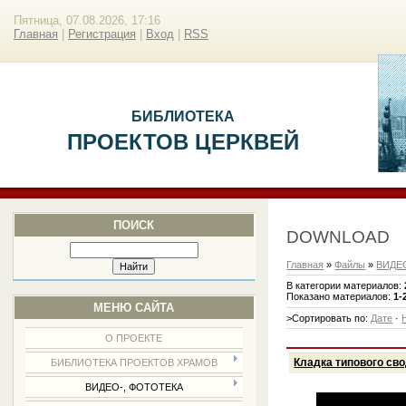
Пятница, 07.08.2026, 17:16
Главная
|
Регистрация
|
Вход
|
RSS
БИБЛИОТЕКА
ПРОЕКТОВ ЦЕРКВЕЙ
ПОИСК
DOWNLOAD
Главная
»
Файлы
»
ВИДЕ
В категории материалов
:
Показано материалов
:
1-
МЕНЮ САЙТА
>Сортировать по
:
Дате
·
О ПРОЕКТЕ
Кладка типового свод
БИБЛИОТЕКА ПРОЕКТОВ ХРАМОВ
ВИДЕО-, ФОТОТЕКА