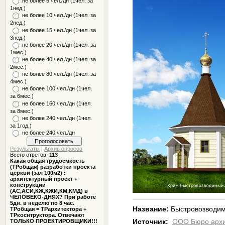
не более 5 чел./дн (1чел. за
1нед.)
не более 10 чел./дн (1чел. за
2нед.)
не более 15 чел./дн (1чел. за
3нед.)
не более 20 чел./дн (1чел. за
1мес.)
не более 40 чел./дн (1чел. за
2мес.)
не более 80 чел./дн (1чел. за
4мес.)
не более 100 чел./дн (1чел.
за 6мес.)
не более 160 чел./дн (1чел.
за 8мес.)
не более 240 чел./дн (1чел.
за 1год.)
не более 240 чел./дн
Результаты
|
Архив опросов
Всего ответов:
113
Какая общая трудоемкость
(ТРобщая) разработки проекта
церкви (зал 100м2) :
архитектурный проект +
конструкции
(АС,АСИ,КЖ,КЖИ,КМ,КМД) в
ЧЕЛОВЕКО-ДНЯХ? При работе
5дн. в неделю по 8 час.
Название:
Быстровозводим
ТРобщая = ТРархитектора +
ТРкоснтруктора. Отвечают
ТОЛЬКО ПРОЕКТИРОВЩИКИ!!!
Источник:
ООО Бюро архит