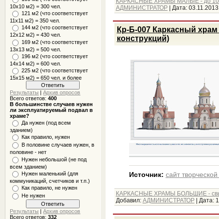
КАРКАСНЫЕ ХРАМЫ МАЛЫЕ - до 10
10x10 м2) = 300 чел.
АДМИНИСТРАТОР
|
Дата:
03.11.2013
121 м2 (что соответствует
11х11 м2) = 350 чел.
144 м2 (что соответствует
Кр-Б-007 Каркасный храм
12х12 м2) = 430 чел.
конструкций)
169 м2 (что соответствует
13х13 м2) = 500 чел.
196 м2 (что соответствует
14х14 м2) = 600 чел.
225 м2 (что соответствует
15х15 м2) = 650 чел. и более
Результаты
|
Архив опросов
Всего ответов:
400
В большинстве случаев нужен
ли эксплуатируемый подвал в
храме?
Да нужен (под всем
зданием)
Как правило, нужен
В половине случаев нужен, в
половине - нет
Нужен небольшой (не под
всем зданием)
Нужен маленький (для
Источник:
сайт творческой
коммуникаций, счетчиков и т.п.)
Как правило, не нужен
КАРКАСНЫЕ ХРАМЫ БОЛЬШИЕ - св
Не нужен
Добавил:
АДМИНИСТРАТОР
|
Дата:
1
Результаты
|
Архив опросов
Всего ответов:
332