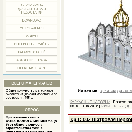
ВЫБОР ХРАМА.
ДОСТОИНСТВА И
НЕДОСТАТКИ
DOWNLOAD
ФОТОГАЛЕРЕЯ
ФОРУМ
ИНТЕРЕСНЫЕ САЙТЫ
КАТАЛОГ СТАТЕЙ
АВТОРСКИЕ ПРАВА
ОБРАТНАЯ СВЯЗЬ
ВСЕГО МАТЕРИАЛОВ
Источник:
архитектурная 
Общее количество материалов
библиотеки (на сайт добавлено за
все время):
455
шт.
КАРКАСНЫЕ ЧАСОВНИ
|
Просмотро
Дата:
10.08.2016
|
Комментарии (0)
ОПРОС
При наличии какого
Кр-С-002 Шатровая церко
ФИНАНСОВОГО МИНИМУМА (в
% от общей стоимости
строительства) можно
приступать к строительству