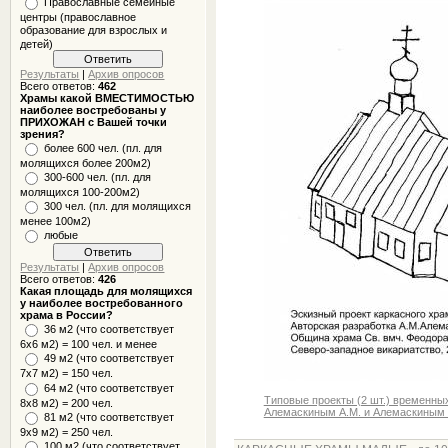
Православные семейные
центры (православное
образование для взрослых и
детей)
Результаты
|
Архив опросов
Всего ответов:
462
Храмы какой ВМЕСТИМОСТЬЮ
наиболее востребованы у
ПРИХОЖАН с Вашей точки
зрения?
более 600 чел. (пл. для
молящихся более 200м2)
300-600 чел. (пл. для
молящихся 100-200м2)
300 чел. (пл. для молящихся
менее 100м2)
любые
Результаты
|
Архив опросов
Всего ответов:
426
Какая площадь для молящихся
у наиболее востребованного
храма в России?
36 м2 (что соответствует
6x6 м2) = 100 чел. и менее
49 м2 (что соответствует
7x7 м2) = 150 чел.
64 м2 (что соответствует
Типовые проекты (2 шт.) временны
8x8 м2) = 200 чел.
Алемаскиным А.М. и Алемаскиным 
81 м2 (что соответствует
9х9 м2) = 250 чел.
100 м2 (что соответствует