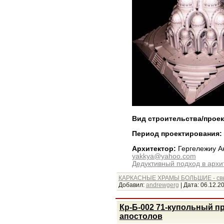
Вид строительства/прое
Период проектирования:
Архитектор:
Гергележиу А
yakkya@yahoo.com
Дедуктивный подход в архи
КАРКАСНЫЕ ХРАМЫ БОЛЬШИЕ - св
Добавил:
andrewgerg
|
Дата:
06.12.2
Кр-Б-002 71-купольный п
апостолов