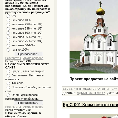
храма (не боясь риска
недостроя) Т.е. при каком ФМ
начав стройку Вы не играете в
рулетку со своей репутацией?
0%
не менее 10%
не менее 25% (т.е. 1/4)
не менее 33% (т.е. 1/3)
не менее 50% (т.е. 1/2)
не менее 66% (т.е. 2/3)
не менее 75% (т.е. 3/4)
не менее 80-90%
только 100%
Результаты
|
Архив опросов
Всего ответов:
238
НА СКОЛЬКО ПОЛЕЗЕН ЭТОТ
САЙТ?
Вреден, я бы его закрыл
Бесполезен. Не тратьте
Проект продается на сайт
время зря
Так себе
Полезен. Спасибо, не плохой
КАРКАСНЫЕ ХРАМЫ СРЕДНИЕ - от 1
сайт
Добавил:
АДМИНИСТРАТОР
|
Дата:
3
Очень даже полезен.
Благодарю от всей души!
Кр-С-001 Храм святого 
Результаты
|
Архив опросов
Всего ответов:
210
С Вашей точки зрения, в
общем объеме