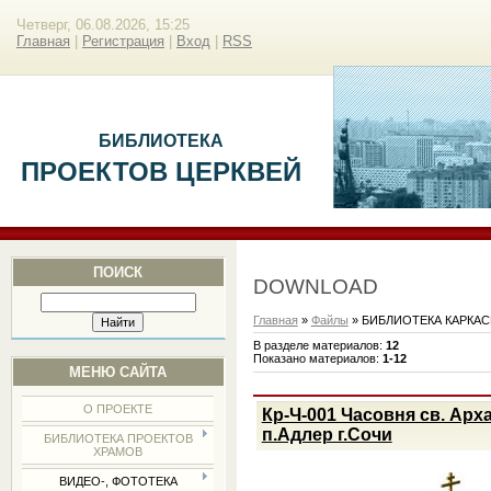
Четверг, 06.08.2026, 15:25
Главная
|
Регистрация
|
Вход
|
RSS
БИБЛИОТЕКА
ПРОЕКТОВ ЦЕРКВЕЙ
ПОИСК
DOWNLOAD
Главная
»
Файлы
» БИБЛИОТЕКА КАРКА
В разделе материалов
:
12
Показано материалов
:
1-12
МЕНЮ САЙТА
О ПРОЕКТЕ
Кр-Ч-001 Часовня св. Арх
п.Адлер г.Сочи
БИБЛИОТЕКА ПРОЕКТОВ
ХРАМОВ
ВИДЕО-, ФОТОТЕКА