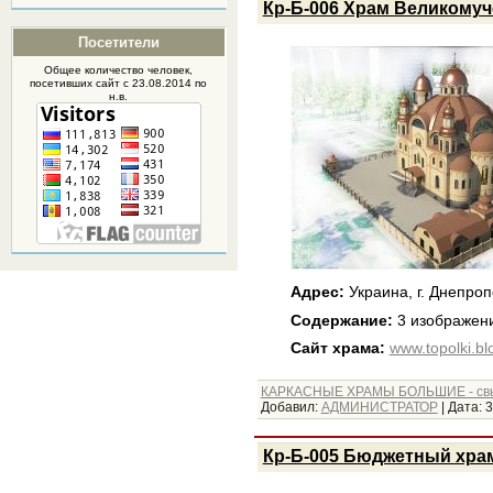
Кр-Б-006 Храм Великомуч
Посетители
Общее количество человек,
посетивших
сайт
с 23.08.2014 по
н.в.
Адрес:
Украина, г. Днепро
Содержание:
3 изображени
Сайт храма:
www.topolki.bl
КАРКАСНЫЕ ХРАМЫ БОЛЬШИЕ - св
Добавил:
АДМИНИСТРАТОР
|
Дата:
3
Кр-Б-005 Бюджетный храм 