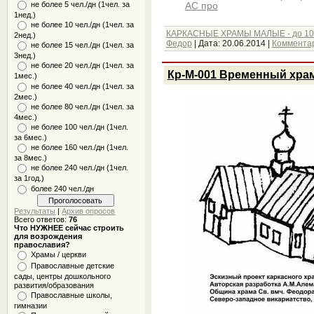
не более 5 чел./дн (1чел. за
АС про
1нед.)
не более 10 чел./дн (1чел. за
КАРКАСНЫЕ ХРАМЫ МАЛЫЕ - до 10
2нед.)
Федор
|
Дата:
20.06.2014
|
Комментар
не более 15 чел./дн (1чел. за
3нед.)
не более 20 чел./дн (1чел. за
Кр-М-001 Временный хра
1мес.)
не более 40 чел./дн (1чел. за
2мес.)
не более 80 чел./дн (1чел. за
4мес.)
не более 100 чел./дн (1чел.
за 6мес.)
не более 160 чел./дн (1чел.
за 8мес.)
не более 240 чел./дн (1чел.
за 1год.)
более 240 чел./дн
Результаты
|
Архив опросов
Всего ответов:
76
Что НУЖНЕЕ сейчас строить
для возрождения
православия?
Храмы / церкви
Православные детские
сады, центры дошкольного
развития/образования
Православные школы,
гимназии