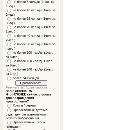
не более 5 чел./дн (1чел. за
1нед.)
не более 10 чел./дн (1чел. за
2нед.)
не более 15 чел./дн (1чел. за
3нед.)
не более 20 чел./дн (1чел. за
1мес.)
не более 40 чел./дн (1чел. за
2мес.)
не более 80 чел./дн (1чел. за
4мес.)
не более 100 чел./дн (1чел.
за 6мес.)
не более 160 чел./дн (1чел.
за 8мес.)
не более 240 чел./дн (1чел.
за 1год.)
более 240 чел./дн
Результаты
|
Архив опросов
Всего ответов:
76
Что НУЖНЕЕ сейчас строить
для возрождения
православия?
Храмы / церкви
Православные детские
сады, центры дошкольного
развития/образования
Православные школы,
гимназии