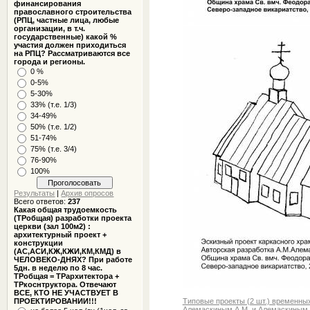
финансирования
православного строительства
(РПЦ, частные лица, любые
организации, в т.ч.
государственные) какой %
участия должен приходиться
на РПЦ? Рассматриваются все
города и регионы.
0 %
0-5%
5-30%
33% (т.е. 1/3)
34-49%
50% (т.е. 1/2)
51-74%
75% (т.е. 3/4)
76-90%
100%
Результаты
|
Архив опросов
Всего ответов:
237
Какая общая трудоемкость
(ТРобщая) разработки проекта
церкви (зал 100м2) :
архитектурный проект +
конструкции
(АС,АСИ,КЖ,КЖИ,КМ,КМД) в
ЧЕЛОВЕКО-ДНЯХ? При работе
5дн. в неделю по 8 час.
ТРобщая = ТРархитектора +
ТРкоснтруктора. Отвечают
ВСЕ, КТО НЕ УЧАСТВУЕТ В
Типовые проекты (2 шт.) временны
ПРОЕКТИРОВАНИИ!!!
Алемаскиным А.М. и Алемаскиным 