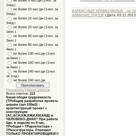
не более 5 чел./дн (1чел. за
1нед.)
не более 10 чел./дн (1чел. за
КАРКАСНЫЕ ХРАМЫ МАЛЫЕ - до 10
2нед.)
АДМИНИСТРАТОР
|
Дата:
03.11.2013
не более 15 чел./дн (1чел. за
3нед.)
не более 20 чел./дн (1чел. за
1мес.)
не более 40 чел./дн (1чел. за
2мес.)
не более 80 чел./дн (1чел. за
4мес.)
не более 100 чел./дн (1чел.
за 6мес.)
не более 160 чел./дн (1чел.
за 8мес.)
не более 240 чел./дн (1чел.
за 1год.)
не более 240 чел./дн
Результаты
|
Архив опросов
Всего ответов:
113
Какая общая трудоемкость
(ТРобщая) разработки проекта
церкви (зал 100м2) :
архитектурный проект +
конструкции
(АС,АСИ,КЖ,КЖИ,КМ,КМД) в
ЧЕЛОВЕКО-ДНЯХ? При работе
5дн. в неделю по 8 час.
ТРобщая = ТРархитектора +
ТРкоснтруктора. Отвечают
ТОЛЬКО ПРОЕКТИРОВЩИКИ!!!