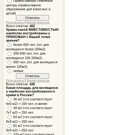
Православные семейные
центры (православное
образование для взрослых и
детей)
Результаты
|
Архив опросов
Всего ответов:
462
Храмы какой ВМЕСТИМОСТЬЮ
наиболее востребованы у
ПРИХОЖАН с Вашей точки
зрения?
более 600 чел. (пл. для
молящихся более 200м2)
300-600 чел. (пл. для
молящихся 100-200м2)
300 чел. (пл. для молящихся
менее 100м2)
любые
Результаты
|
Архив опросов
Всего ответов:
426
Какая площадь для молящихся
у наиболее востребованного
храма в России?
36 м2 (что соответствует
6x6 м2) = 100 чел. и менее
49 м2 (что соответствует
7x7 м2) = 150 чел.
64 м2 (что соответствует
8x8 м2) = 200 чел.
81 м2 (что соответствует
9х9 м2) = 250 чел.
100 м2 (что соответствует