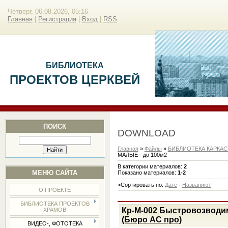
Четверг, 06.08.2026, 05:16
Главная
|
Регистрация
|
Вход
|
RSS
БИБЛИОТЕКА
ПРОЕКТОВ ЦЕРКВЕЙ
ПОИСК
DOWNLOAD
Главная
»
Файлы
»
БИБЛИОТЕКА КАРКА
МАЛЫЕ - до 100м2
В категории материалов
:
2
МЕНЮ САЙТА
Показано материалов
:
1-2
>Сортировать по
:
Дате
·
Названию
О ПРОЕКТЕ
БИБЛИОТЕКА ПРОЕКТОВ
Кр-М-002 Быстровозводим
ХРАМОВ
(Бюро АС про)
ВИДЕО-, ФОТОТЕКА