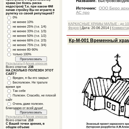
Название:
Быстровозводим
храма (не боясь риска
недостроя) Т.е. при каком ФМ
Источник:
ООО Бюро архит
начав стройку Вы не играете в
АС про
рулетку со своей репутацией?
0%
не менее 10%
КАРКАСНЫЕ ХРАМЫ МАЛЫЕ - до 10
не менее 25% (т.е. 1/4)
Федор
|
Дата:
20.06.2014
|
Комментар
не менее 33% (т.е. 1/3)
не менее 50% (т.е. 1/2)
Кр-М-001 Временный хра
не менее 66% (т.е. 2/3)
не менее 75% (т.е. 3/4)
не менее 80-90%
только 100%
Результаты
|
Архив опросов
Всего ответов:
238
НА СКОЛЬКО ПОЛЕЗЕН ЭТОТ
САЙТ?
Вреден, я бы его закрыл
Бесполезен. Не тратьте
время зря
Так себе
Полезен. Спасибо, не плохой
сайт
Очень даже полезен.
Благодарю от всей души!
Результаты
|
Архив опросов
Всего ответов:
210
С Вашей точки зрения, в
общем объеме