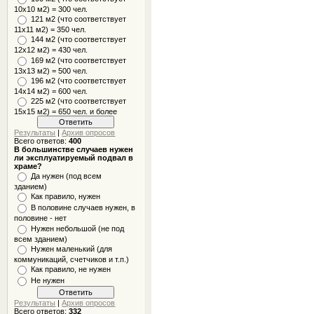
10x10 м2) = 300 чел.
121 м2 (что соответствует
11х11 м2) = 350 чел.
144 м2 (что соответствует
12х12 м2) = 430 чел.
169 м2 (что соответствует
13х13 м2) = 500 чел.
196 м2 (что соответствует
14х14 м2) = 600 чел.
225 м2 (что соответствует
15х15 м2) = 650 чел. и более
Результаты
|
Архив опросов
Всего ответов:
400
В большинстве случаев нужен
ли эксплуатируемый подвал в
храме?
Да нужен (под всем
зданием)
Как правило, нужен
В половине случаев нужен, в
половине - нет
Нужен небольшой (не под
всем зданием)
Нужен маленький (для
коммуникаций, счетчиков и т.п.)
Как правило, не нужен
Не нужен
Результаты
|
Архив опросов
Всего ответов:
332