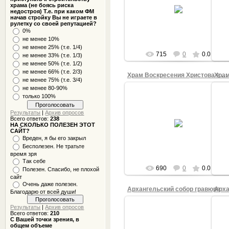
10.02.2014
храма (не боясь риска
недостроя) Т.е. при каком ФМ
АДМИНИСТРАТОР
начав стройку Вы не играете в
рулетку со своей репутацией?
0%
не менее 10%
не менее 25% (т.е. 1/4)
715
0
0.0
не менее 33% (т.е. 1/3)
не менее 50% (т.е. 1/2)
не менее 66% (т.е. 2/3)
Храм Воскресения Христова в Крыму
не менее 75% (т.е. 3/4)
не менее 80-90%
только 100%
Результаты
|
Архив опросов
21.01.2014
Всего ответов:
238
НА СКОЛЬКО ПОЛЕЗЕН ЭТОТ
САЙТ?
АДМИНИСТРАТОР
Вреден, я бы его закрыл
Бесполезен. Не тратьте
время зря
Так себе
690
0
0.0
Полезен. Спасибо, не плохой
сайт
Очень даже полезен.
Архангельский собор гравюра
Благодарю от всей души!
Результаты
|
Архив опросов
Всего ответов:
210
С Вашей точки зрения, в
общем объеме