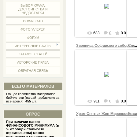
ВЫБОР ХРАМА.
http://www.gewoelbe-lehm.at/
htt
ДОСТОИНСТВА И
НЕДОСТАТКИ
АДМИНИСТРАТОР
DOWNLOAD
ФОТОГАЛЕРЕЯ
683
0
0.0
ФОРУМ
Соот
Звонница Софийского собора в Великом Новгор
ИНТЕРЕСНЫЕ САЙТЫ
КАТАЛОГ СТАТЕЙ
АВТОРСКИЕ ПРАВА
05.08.2014
ОБРАТНАЯ СВЯЗЬ
АДМИНИСТРАТОР
ВСЕГО МАТЕРИАЛОВ
Общее количество материалов
библиотеки (на сайт добавлено за
911
0
0.0
все время):
455
шт.
Храм Святых Жен-Мироносец в Баранови
ОПРОС
При наличии какого
ФИНАНСОВОГО МИНИМУМА (в
% от общей стоимости
строительства) можно
приступать к строительству