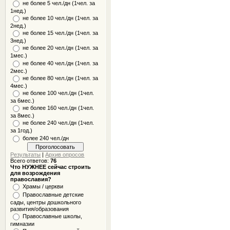
не более 5 чел./дн (1чел. за
1нед.)
не более 10 чел./дн (1чел. за
2нед.)
не более 15 чел./дн (1чел. за
3нед.)
не более 20 чел./дн (1чел. за
1мес.)
не более 40 чел./дн (1чел. за
2мес.)
не более 80 чел./дн (1чел. за
4мес.)
не более 100 чел./дн (1чел.
за 6мес.)
не более 160 чел./дн (1чел.
за 8мес.)
не более 240 чел./дн (1чел.
за 1год.)
более 240 чел./дн
Результаты
|
Архив опросов
Всего ответов:
76
Что НУЖНЕЕ сейчас строить
для возрождения
православия?
Храмы / церкви
Православные детские
сады, центры дошкольного
развития/образования
Православные школы,
гимназии