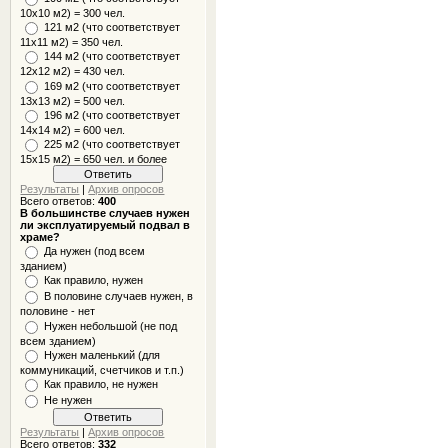
10x10 м2) = 300 чел.
121 м2 (что соответствует
11х11 м2) = 350 чел.
144 м2 (что соответствует
12х12 м2) = 430 чел.
169 м2 (что соответствует
13х13 м2) = 500 чел.
196 м2 (что соответствует
14х14 м2) = 600 чел.
225 м2 (что соответствует
15х15 м2) = 650 чел. и более
Результаты
|
Архив опросов
Всего ответов:
400
В большинстве случаев нужен
ли эксплуатируемый подвал в
храме?
Да нужен (под всем
зданием)
Как правило, нужен
В половине случаев нужен, в
половине - нет
Нужен небольшой (не под
всем зданием)
Нужен маленький (для
коммуникаций, счетчиков и т.п.)
Как правило, не нужен
Не нужен
Результаты
|
Архив опросов
Всего ответов:
332