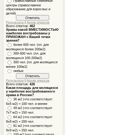
Православные семейные
центры (православное
образование для взрослых и
детей)
Результаты
|
Архив опросов
Всего ответов:
462
Храмы какой ВМЕСТИМОСТЬЮ
наиболее востребованы у
ПРИХОЖАН с Вашей точки
зрения?
более 600 чел. (пл. для
молящихся более 200м2)
300-600 чел. (пл. для
молящихся 100-200м2)
300 чел. (пл. для молящихся
менее 100м2)
любые
Результаты
|
Архив опросов
Всего ответов:
426
Какая площадь для молящихся
у наиболее востребованного
храма в России?
36 м2 (что соответствует
6x6 м2) = 100 чел. и менее
49 м2 (что соответствует
7x7 м2) = 150 чел.
64 м2 (что соответствует
8x8 м2) = 200 чел.
81 м2 (что соответствует
9х9 м2) = 250 чел.
100 м2 (что соответствует