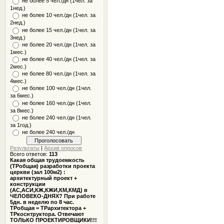
не более 5 чел./дн (1чел. за
1нед.)
не более 10 чел./дн (1чел. за
2нед.)
не более 15 чел./дн (1чел. за
3нед.)
не более 20 чел./дн (1чел. за
1мес.)
не более 40 чел./дн (1чел. за
2мес.)
не более 80 чел./дн (1чел. за
4мес.)
не более 100 чел./дн (1чел.
за 6мес.)
не более 160 чел./дн (1чел.
за 8мес.)
не более 240 чел./дн (1чел.
за 1год.)
не более 240 чел./дн
Результаты
|
Архив опросов
Всего ответов:
113
Какая общая трудоемкость
(ТРобщая) разработки проекта
церкви (зал 100м2) :
архитектурный проект +
конструкции
(АС,АСИ,КЖ,КЖИ,КМ,КМД) в
ЧЕЛОВЕКО-ДНЯХ? При работе
5дн. в неделю по 8 час.
ТРобщая = ТРархитектора +
ТРкоснтруктора. Отвечают
ТОЛЬКО ПРОЕКТИРОВЩИКИ!!!