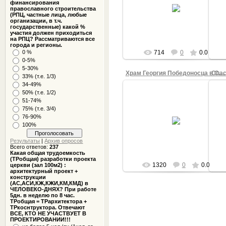
18.12.2013
финансирования
православного строительства
ca
(РПЦ, частные лица, любые
АДМИНИСТРАТОР
организации, в т.ч.
государственные) какой %
участия должен приходиться
на РПЦ? Рассматриваются все
города и регионы.
714
0
0.0
0 %
0-5%
5-30%
Храм Георгия Победоносца в Самаре 1
33% (т.е. 1/3)
34-49%
50% (т.е. 1/2)
51-74%
75% (т.е. 3/4)
12.08.2013
76-90%
100%
АДМИНИСТРАТОР
Результаты
|
Архив опросов
Всего ответов:
237
Какая общая трудоемкость
(ТРобщая) разработки проекта
1320
0
0.0
церкви (зал 100м2) :
архитектурный проект +
конструкции
(АС,АСИ,КЖ,КЖИ,КМ,КМД) в
ЧЕЛОВЕКО-ДНЯХ? При работе
5дн. в неделю по 8 час.
ТРобщая = ТРархитектора +
ТРкоснтруктора. Отвечают
ВСЕ, КТО НЕ УЧАСТВУЕТ В
ПРОЕКТИРОВАНИИ!!!