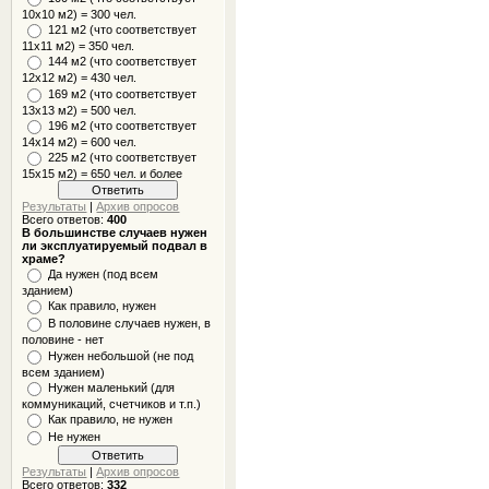
10x10 м2) = 300 чел.
121 м2 (что соответствует
11х11 м2) = 350 чел.
144 м2 (что соответствует
12х12 м2) = 430 чел.
169 м2 (что соответствует
13х13 м2) = 500 чел.
196 м2 (что соответствует
14х14 м2) = 600 чел.
225 м2 (что соответствует
15х15 м2) = 650 чел. и более
Результаты
|
Архив опросов
Всего ответов:
400
В большинстве случаев нужен
ли эксплуатируемый подвал в
храме?
Да нужен (под всем
зданием)
Как правило, нужен
В половине случаев нужен, в
половине - нет
Нужен небольшой (не под
всем зданием)
Нужен маленький (для
коммуникаций, счетчиков и т.п.)
Как правило, не нужен
Не нужен
Результаты
|
Архив опросов
Всего ответов:
332