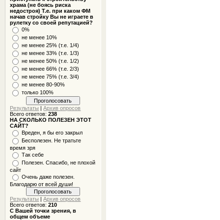
храма (не боясь риска
недостроя) Т.е. при каком ФМ
начав стройку Вы не играете в
рулетку со своей репутацией?
0%
не менее 10%
не менее 25% (т.е. 1/4)
не менее 33% (т.е. 1/3)
не менее 50% (т.е. 1/2)
не менее 66% (т.е. 2/3)
не менее 75% (т.е. 3/4)
не менее 80-90%
только 100%
Результаты
|
Архив опросов
Всего ответов:
238
НА СКОЛЬКО ПОЛЕЗЕН ЭТОТ
САЙТ?
Вреден, я бы его закрыл
Бесполезен. Не тратьте
время зря
Так себе
Полезен. Спасибо, не плохой
сайт
Очень даже полезен.
Благодарю от всей души!
Результаты
|
Архив опросов
Всего ответов:
210
С Вашей точки зрения, в
общем объеме