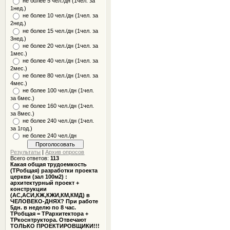
не более 5 чел./дн (1чел. за
1нед.)
не более 10 чел./дн (1чел. за
2нед.)
не более 15 чел./дн (1чел. за
3нед.)
не более 20 чел./дн (1чел. за
1мес.)
не более 40 чел./дн (1чел. за
2мес.)
не более 80 чел./дн (1чел. за
4мес.)
не более 100 чел./дн (1чел.
за 6мес.)
не более 160 чел./дн (1чел.
за 8мес.)
не более 240 чел./дн (1чел.
за 1год.)
не более 240 чел./дн
Результаты
|
Архив опросов
Всего ответов:
113
Какая общая трудоемкость
(ТРобщая) разработки проекта
церкви (зал 100м2) :
архитектурный проект +
конструкции
(АС,АСИ,КЖ,КЖИ,КМ,КМД) в
ЧЕЛОВЕКО-ДНЯХ? При работе
5дн. в неделю по 8 час.
ТРобщая = ТРархитектора +
ТРкоснтруктора. Отвечают
ТОЛЬКО ПРОЕКТИРОВЩИКИ!!!