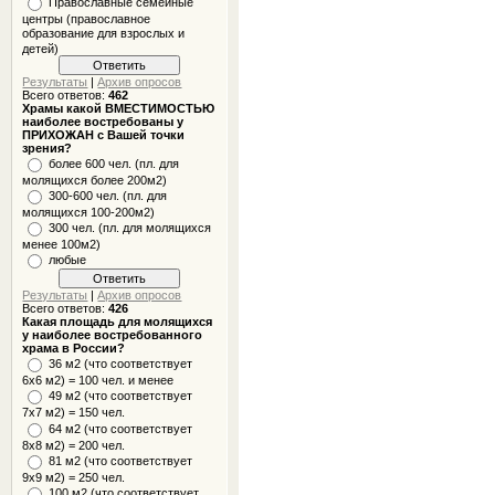
Православные семейные
центры (православное
образование для взрослых и
детей)
Результаты
|
Архив опросов
Всего ответов:
462
Храмы какой ВМЕСТИМОСТЬЮ
наиболее востребованы у
ПРИХОЖАН с Вашей точки
зрения?
более 600 чел. (пл. для
молящихся более 200м2)
300-600 чел. (пл. для
молящихся 100-200м2)
300 чел. (пл. для молящихся
менее 100м2)
любые
Результаты
|
Архив опросов
Всего ответов:
426
Какая площадь для молящихся
у наиболее востребованного
храма в России?
36 м2 (что соответствует
6x6 м2) = 100 чел. и менее
49 м2 (что соответствует
7x7 м2) = 150 чел.
64 м2 (что соответствует
8x8 м2) = 200 чел.
81 м2 (что соответствует
9х9 м2) = 250 чел.
100 м2 (что соответствует