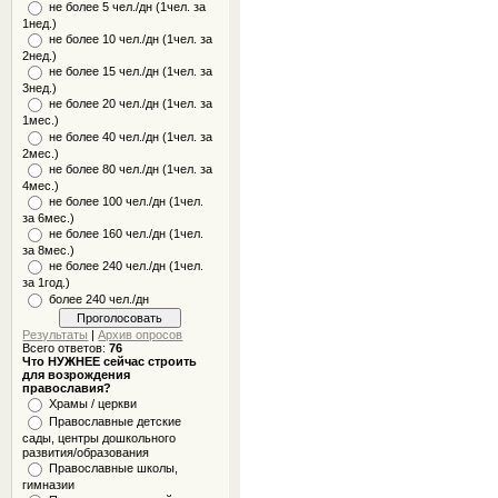
не более 5 чел./дн (1чел. за
1нед.)
не более 10 чел./дн (1чел. за
2нед.)
не более 15 чел./дн (1чел. за
3нед.)
не более 20 чел./дн (1чел. за
1мес.)
не более 40 чел./дн (1чел. за
2мес.)
не более 80 чел./дн (1чел. за
4мес.)
не более 100 чел./дн (1чел.
за 6мес.)
не более 160 чел./дн (1чел.
за 8мес.)
не более 240 чел./дн (1чел.
за 1год.)
более 240 чел./дн
Результаты
|
Архив опросов
Всего ответов:
76
Что НУЖНЕЕ сейчас строить
для возрождения
православия?
Храмы / церкви
Православные детские
сады, центры дошкольного
развития/образования
Православные школы,
гимназии