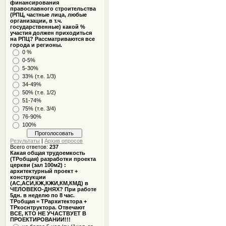
финансирования
православного строительства
(РПЦ, частные лица, любые
организации, в т.ч.
государственные) какой %
участия должен приходиться
на РПЦ? Рассматриваются все
города и регионы.
0 %
0-5%
5-30%
33% (т.е. 1/3)
34-49%
50% (т.е. 1/2)
51-74%
75% (т.е. 3/4)
76-90%
100%
Результаты
|
Архив опросов
Всего ответов:
237
Какая общая трудоемкость
(ТРобщая) разработки проекта
церкви (зал 100м2) :
архитектурный проект +
конструкции
(АС,АСИ,КЖ,КЖИ,КМ,КМД) в
ЧЕЛОВЕКО-ДНЯХ? При работе
5дн. в неделю по 8 час.
ТРобщая = ТРархитектора +
ТРкоснтруктора. Отвечают
ВСЕ, КТО НЕ УЧАСТВУЕТ В
ПРОЕКТИРОВАНИИ!!!