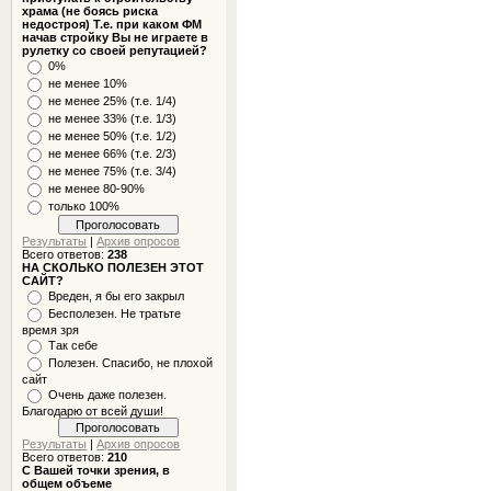
храма (не боясь риска
недостроя) Т.е. при каком ФМ
начав стройку Вы не играете в
рулетку со своей репутацией?
0%
не менее 10%
не менее 25% (т.е. 1/4)
не менее 33% (т.е. 1/3)
не менее 50% (т.е. 1/2)
не менее 66% (т.е. 2/3)
не менее 75% (т.е. 3/4)
не менее 80-90%
только 100%
Результаты
|
Архив опросов
Всего ответов:
238
НА СКОЛЬКО ПОЛЕЗЕН ЭТОТ
САЙТ?
Вреден, я бы его закрыл
Бесполезен. Не тратьте
время зря
Так себе
Полезен. Спасибо, не плохой
сайт
Очень даже полезен.
Благодарю от всей души!
Результаты
|
Архив опросов
Всего ответов:
210
С Вашей точки зрения, в
общем объеме