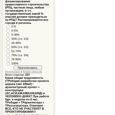
финансирования
православного строительства
(РПЦ, частные лица, любые
организации, в т.ч.
государственные) какой %
участия должен приходиться
на РПЦ? Рассматриваются все
города и регионы.
0 %
0-5%
5-30%
33% (т.е. 1/3)
34-49%
50% (т.е. 1/2)
51-74%
75% (т.е. 3/4)
76-90%
100%
Результаты
|
Архив опросов
Всего ответов:
237
Какая общая трудоемкость
(ТРобщая) разработки проекта
церкви (зал 100м2) :
архитектурный проект +
конструкции
(АС,АСИ,КЖ,КЖИ,КМ,КМД) в
ЧЕЛОВЕКО-ДНЯХ? При работе
5дн. в неделю по 8 час.
ТРобщая = ТРархитектора +
ТРкоснтруктора. Отвечают
ВСЕ, КТО НЕ УЧАСТВУЕТ В
ПРОЕКТИРОВАНИИ!!!