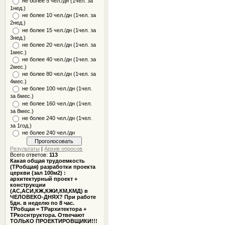
не более 5 чел./дн (1чел. за
1нед.)
не более 10 чел./дн (1чел. за
2нед.)
не более 15 чел./дн (1чел. за
3нед.)
не более 20 чел./дн (1чел. за
1мес.)
не более 40 чел./дн (1чел. за
2мес.)
не более 80 чел./дн (1чел. за
4мес.)
не более 100 чел./дн (1чел.
за 6мес.)
не более 160 чел./дн (1чел.
за 8мес.)
не более 240 чел./дн (1чел.
за 1год.)
не более 240 чел./дн
Результаты
|
Архив опросов
Всего ответов:
113
Какая общая трудоемкость
(ТРобщая) разработки проекта
церкви (зал 100м2) :
архитектурный проект +
конструкции
(АС,АСИ,КЖ,КЖИ,КМ,КМД) в
ЧЕЛОВЕКО-ДНЯХ? При работе
5дн. в неделю по 8 час.
ТРобщая = ТРархитектора +
ТРкоснтруктора. Отвечают
ТОЛЬКО ПРОЕКТИРОВЩИКИ!!!