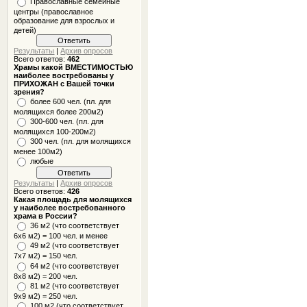
Православные семейные
центры (православное
образование для взрослых и
детей)
Результаты
|
Архив опросов
Всего ответов:
462
Храмы какой ВМЕСТИМОСТЬЮ
наиболее востребованы у
ПРИХОЖАН с Вашей точки
зрения?
более 600 чел. (пл. для
молящихся более 200м2)
300-600 чел. (пл. для
молящихся 100-200м2)
300 чел. (пл. для молящихся
менее 100м2)
любые
Результаты
|
Архив опросов
Всего ответов:
426
Какая площадь для молящихся
у наиболее востребованного
храма в России?
36 м2 (что соответствует
6x6 м2) = 100 чел. и менее
49 м2 (что соответствует
7x7 м2) = 150 чел.
64 м2 (что соответствует
8x8 м2) = 200 чел.
81 м2 (что соответствует
9х9 м2) = 250 чел.
100 м2 (что соответствует