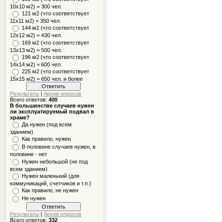
10x10 м2) = 300 чел.
121 м2 (что соответствует
11х11 м2) = 350 чел.
144 м2 (что соответствует
12х12 м2) = 430 чел.
169 м2 (что соответствует
13х13 м2) = 500 чел.
196 м2 (что соответствует
14х14 м2) = 600 чел.
225 м2 (что соответствует
15х15 м2) = 650 чел. и более
Результаты
|
Архив опросов
Всего ответов:
400
В большинстве случаев нужен
ли эксплуатируемый подвал в
храме?
Да нужен (под всем
зданием)
Как правило, нужен
В половине случаев нужен, в
половине - нет
Нужен небольшой (не под
всем зданием)
Нужен маленький (для
коммуникаций, счетчиков и т.п.)
Как правило, не нужен
Не нужен
Результаты
|
Архив опросов
Всего ответов:
332