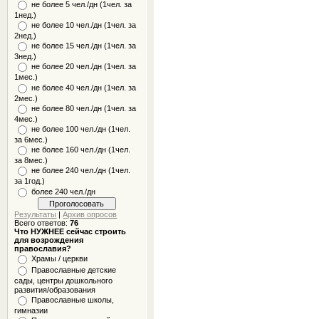
не более 5 чел./дн (1чел. за
1нед.)
не более 10 чел./дн (1чел. за
2нед.)
не более 15 чел./дн (1чел. за
3нед.)
не более 20 чел./дн (1чел. за
1мес.)
не более 40 чел./дн (1чел. за
2мес.)
не более 80 чел./дн (1чел. за
4мес.)
не более 100 чел./дн (1чел.
за 6мес.)
не более 160 чел./дн (1чел.
за 8мес.)
не более 240 чел./дн (1чел.
за 1год.)
более 240 чел./дн
Результаты
|
Архив опросов
Всего ответов:
76
Что НУЖНЕЕ сейчас строить
для возрождения
православия?
Храмы / церкви
Православные детские
сады, центры дошкольного
развития/образования
Православные школы,
гимназии